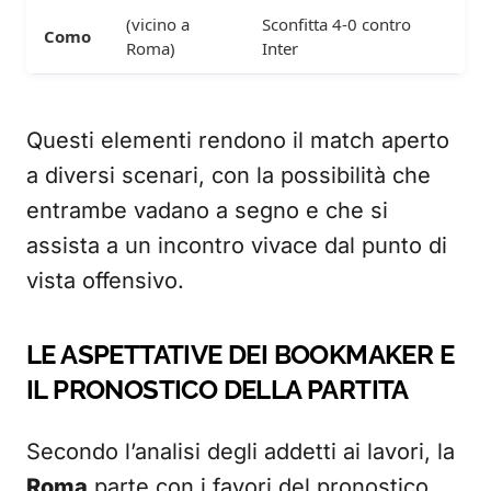
(vicino a
Sconfitta 4-0 contro
Como
Roma)
Inter
Questi elementi rendono il match aperto
a diversi scenari, con la possibilità che
entrambe vadano a segno e che si
assista a un incontro vivace dal punto di
vista offensivo.
LE ASPETTATIVE DEI BOOKMAKER E
IL PRONOSTICO DELLA PARTITA
Secondo l’analisi degli addetti ai lavori, la
Roma
parte con i favori del pronostico,