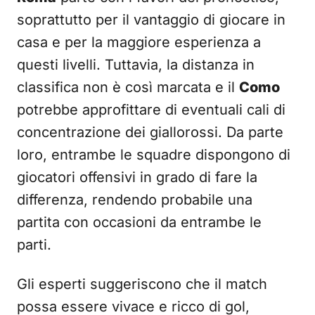
soprattutto per il vantaggio di giocare in
casa e per la maggiore esperienza a
questi livelli. Tuttavia, la distanza in
classifica non è così marcata e il
Como
potrebbe approfittare di eventuali cali di
concentrazione dei giallorossi. Da parte
loro, entrambe le squadre dispongono di
giocatori offensivi in grado di fare la
differenza, rendendo probabile una
partita con occasioni da entrambe le
parti.
Gli esperti suggeriscono che il match
possa essere vivace e ricco di gol,