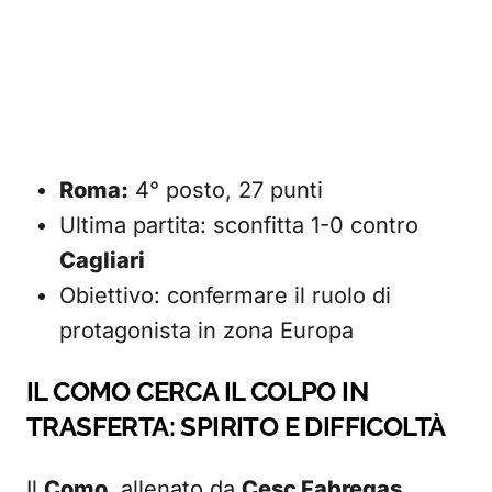
Roma:
4° posto, 27 punti
Ultima partita: sconfitta 1-0 contro
Cagliari
Obiettivo: confermare il ruolo di
protagonista in zona Europa
IL COMO CERCA IL COLPO IN
TRASFERTA: SPIRITO E DIFFICOLTÀ
Il
Como
, allenato da
Cesc Fabregas
,