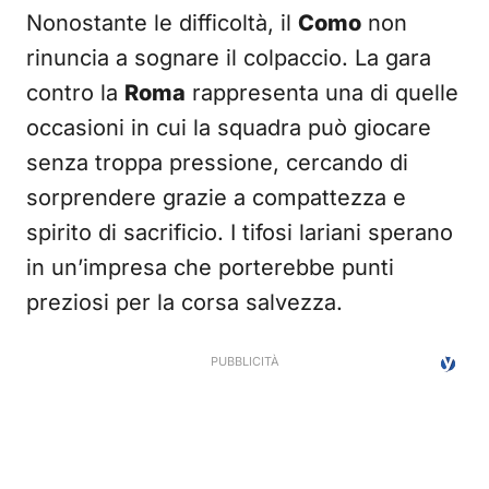
Nonostante le difficoltà, il
Como
non
rinuncia a sognare il colpaccio. La gara
contro la
Roma
rappresenta una di quelle
occasioni in cui la squadra può giocare
senza troppa pressione, cercando di
sorprendere grazie a compattezza e
spirito di sacrificio. I tifosi lariani sperano
in un’impresa che porterebbe punti
preziosi per la corsa salvezza.