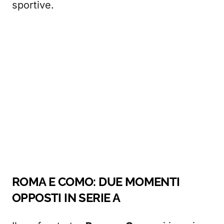
sportive.
ROMA E COMO: DUE MOMENTI
OPPOSTI IN SERIE A