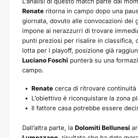
L’analisi di questo match parte dai mom
Renate
ritorna in campo dopo una pausa
giornata, dovuto alle convocazioni dei g
impone ai nerazzurri di trovare immedia
punti preziosi per risalire in classifica,
lotta per i playoff, posizione già raggiu
Luciano Foschi
punterà su una formazion
campo.
Renate
cerca di ritrovare continuità 
L’obiettivo è riconquistare la zona p
Il fattore casa potrebbe essere decis
Dall’altra parte, la
Dolomiti Bellunesi
ar
Lumezzane
, risultato che ha dato mo