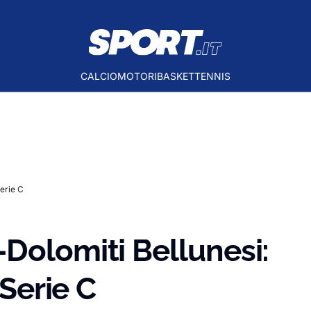
CALCIO
MOTORI
BASKET
TENNIS
Serie C
Dolomiti Bellunesi:
 Serie C