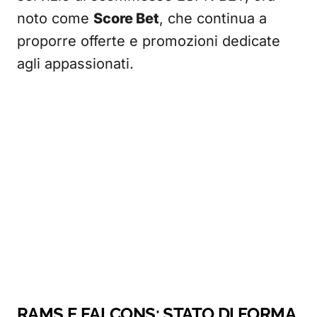
noto come
Score Bet
, che continua a
proporre offerte e promozioni dedicate
agli appassionati.
RAMS E FALCONS: STATO DI FORMA