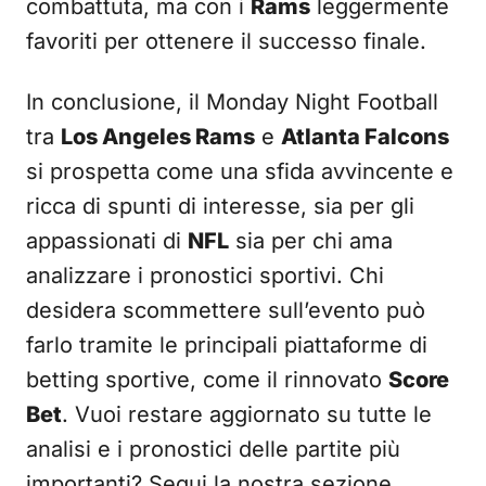
combattuta, ma con i
Rams
leggermente
favoriti per ottenere il successo finale.
In conclusione, il Monday Night Football
tra
Los Angeles Rams
e
Atlanta Falcons
si prospetta come una sfida avvincente e
ricca di spunti di interesse, sia per gli
appassionati di
NFL
sia per chi ama
analizzare i pronostici sportivi. Chi
desidera scommettere sull’evento può
farlo tramite le principali piattaforme di
betting sportive, come il rinnovato
Score
Bet
. Vuoi restare aggiornato su tutte le
analisi e i pronostici delle partite più
importanti? Segui la nostra sezione