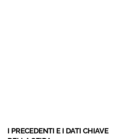
I PRECEDENTI E I DATI CHIAVE