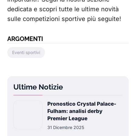
dedicata e scopri tutte le ultime novità
sulle competizioni sportive più seguite!
ARGOMENTI
Eventi sportivi
Ultime Notizie
Pronostico Crystal Palace-
Fulham: analisi derby
Premier League
31 Dicembre 2025