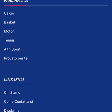
PARLIAMO DI
Calcio
Basket
Motori
Tennis
Altri Sport
Provato per te
LINK UTILI
Chi Siamo
Come Contattarci
Disclaimer