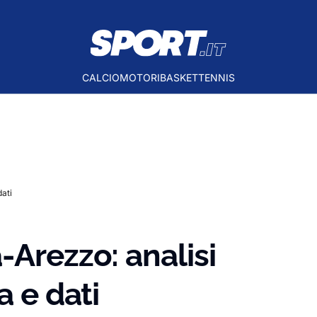
CALCIO
MOTORI
BASKET
TENNIS
dati
-Arezzo: analisi
a e dati