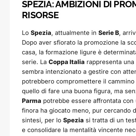
SPEZIA: AMBIZIONI DI PR
RISORSE
Lo
Spezia
, attualmente in
Serie B
, arri
Dopo aver sfiorato la promozione la sco
casa, la formazione ligure è determinat
serie. La
Coppa Italia
rappresenta una v
sembra intenzionato a gestire con atten
potrebbero compromettere il cammino in
quello di fare una buona figura, ma senz
Parma
potrebbe essere affrontata con 
finora ha giocato meno, pur cercando d
sintesi, per lo
Spezia
si tratta di un tes
e consolidare la mentalità vincente nec