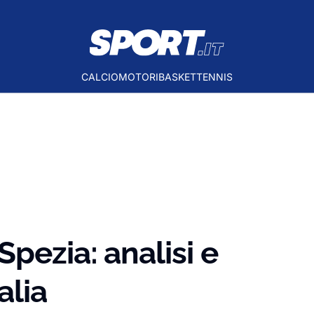
CALCIO
MOTORI
BASKET
TENNIS
pezia: analisi e
alia