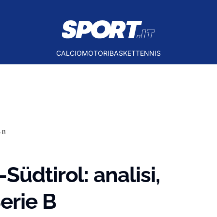
CALCIO
MOTORI
BASKET
TENNIS
e B
üdtirol: analisi,
erie B