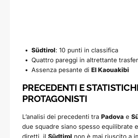
Südtirol
: 10 punti in classifica
Quattro pareggi in altrettante trasfe
Assenza pesante di
El Kaouakibi
PRECEDENTI E STATISTICHE
PROTAGONISTI
L’analisi dei precedenti tra
Padova
e
Sü
due squadre siano spesso equilibrate e 
diretti, il
Südtirol
non è mai riuscito a i