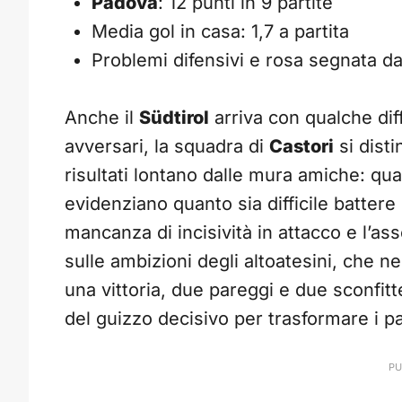
Padova
: 12 punti in 9 partite
Media gol in casa: 1,7 a partita
Problemi difensivi e rosa segnata da
Anche il
Südtirol
arriva con qualche dif
avversari, la squadra di
Castori
si disti
risultati lontano dalle mura amiche: qua
evidenziano quanto sia difficile battere
mancanza di incisività in attacco e l’as
sulle ambizioni degli altoatesini, che n
una vittoria, due pareggi e due sconfit
del guizzo decisivo per trasformare i p