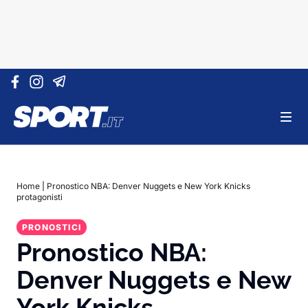
Vai al contenuto
Home
|
Pronostico NBA: Denver Nuggets e New York Knicks
protagonisti
PRONOSTICI
Pronostico NBA:
Denver Nuggets e New
York Knicks