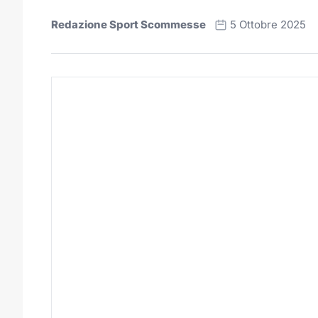
Redazione Sport Scommesse
5 Ottobre 2025