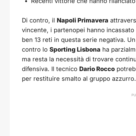
Recenti vittorie che hanno rilanciato
Di contro, il
Napoli Primavera
attravers
vincente, i partenopei hanno incassato
ben 13 reti in questa serie negativa. U
contro lo
Sporting Lisbona
ha parzialme
ma resta la necessità di trovare continu
difensiva. Il tecnico
Dario Rocco
potrebb
per restituire smalto al gruppo azzurro.