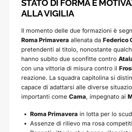
STATO DI FORMA E MOTIV
ALLA VIGILIA
Il momento delle due formazioni è segn
Roma Primavera
allenata da
Federico 
pretendenti al titolo, nonostante qualche
hanno subito due sconfitte contro
Atal
con una vittoria di misura contro il
Fros
reazione. La squadra capitolina si disti
capace di adattarsi alle diverse situaz
importanti come
Cama
, impegnato ai
M
Roma Primavera
in lotta per lo scu
Assenze di rilievo ma rosa competit