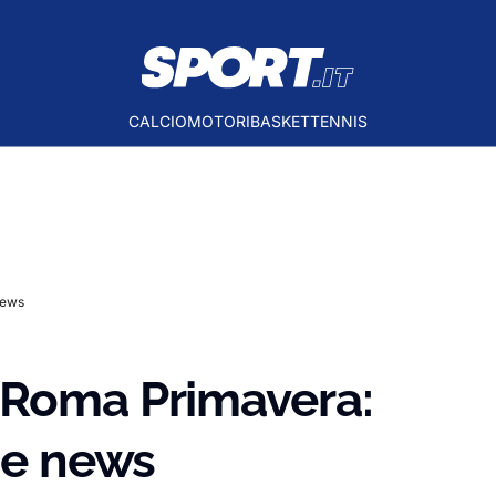
CALCIO
MOTORI
BASKET
TENNIS
news
-Roma Primavera:
i e news