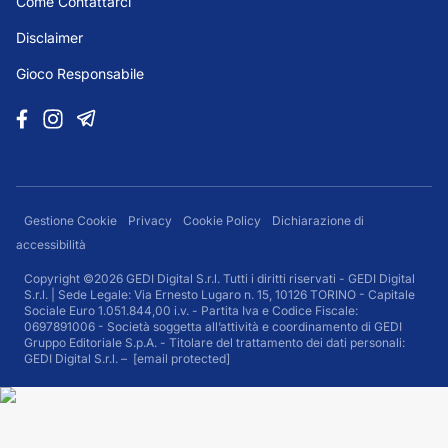
Come Contattarci
Disclaimer
Gioco Responsabile
Gestione Cookie
Privacy
Cookie Policy
Dichiarazione di
accessibilità
Copyright ©2026 GEDI Digital S.r.l. Tutti i diritti riservati - GEDI Digital
S.r.l. | Sede Legale: Via Ernesto Lugaro n. 15, 10126 TORINO - Capitale
Sociale Euro 1.051.844,00 i.v. - Partita Iva e Codice Fiscale:
0697891006 - Società soggetta all’attività e coordinamento di GEDI
Gruppo Editoriale S.p.A. - Titolare del trattamento dei dati personali:
GEDI Digital S.r.l. –
[email protected]