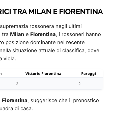
ORICI TRA MILAN E FIORENTINA
 supremazia rossonera negli ultimi
e tra
Milan
e
Fiorentina
, i rossoneri hanno
loro posizione dominante nel recente
ella situazione attuale di classifica, dove
 viola.
n
Vittorie Fiorentina
Pareggi
2
2
a
Fiorentina
, suggerisce che il pronostico
uadra di casa.