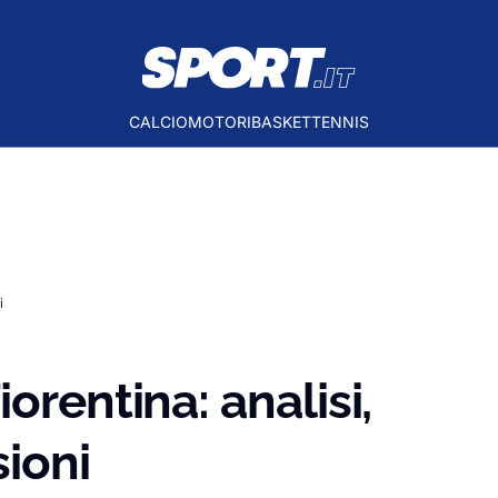
CALCIO
MOTORI
BASKET
TENNIS
i
orentina: analisi,
sioni