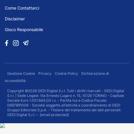
Come Contattarci
Disclaimer
Gioco Responsabile
Gestione Cookie
Privacy
Cookie Policy
Dichiarazione di
accessibilità
Copyright ©2026 GEDI Digital S.r.l. Tutti i diritti riservati - GEDI Digital
S.r.l. | Sede Legale: Via Ernesto Lugaro n. 15, 10126 TORINO - Capitale
Sociale Euro 1.051.844,00 i.v. - Partita Iva e Codice Fiscale:
0697891006 - Società soggetta all’attività e coordinamento di GEDI
Gruppo Editoriale S.p.A. - Titolare del trattamento dei dati personali:
GEDI Digital S.r.l. –
[email protected]