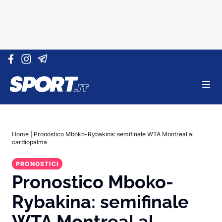
Vai al contenuto
Home
|
Pronostico Mboko-Rybakina: semifinale WTA Montreal al
cardiopalma
PRONOSTICI
Pronostico Mboko-
Rybakina: semifinale
WTA Montreal al