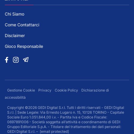
Chi Siamo
Come Contattarci
Disclaimer
Gioco Responsabile
Gestione Cookie
Privacy
Cookie Policy
Dichiarazione di
accessibilità
Copyright ©2026 GEDI Digital S.r.l. Tutti i diritti riservati - GEDI Digital
S.r.l. | Sede Legale: Via Ernesto Lugaro n. 15, 10126 TORINO - Capitale
Sociale Euro 1.051.844,00 i.v. - Partita Iva e Codice Fiscale:
0697891006 - Società soggetta all’attività e coordinamento di GEDI
Gruppo Editoriale S.p.A. - Titolare del trattamento dei dati personali:
GEDI Digital S.r.l. –
[email protected]