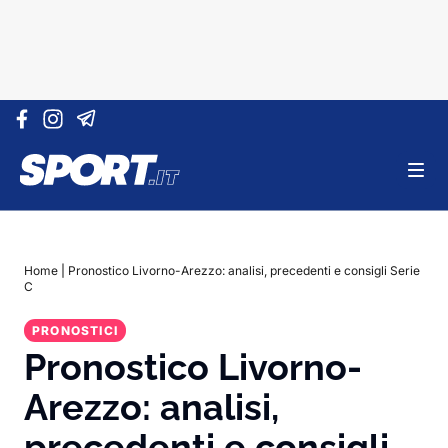
Vai al contenuto
Home
|
Pronostico Livorno-Arezzo: analisi, precedenti e consigli Serie
C
PRONOSTICI
Pronostico Livorno-
Arezzo: analisi,
precedenti e consigli