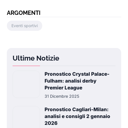
ARGOMENTI
Eventi sportivi
Ultime Notizie
Pronostico Crystal Palace-
Fulham: analisi derby
Premier League
31 Dicembre 2025
Pronostico Cagliari-Milan:
analisi e consigli 2 gennaio
2026