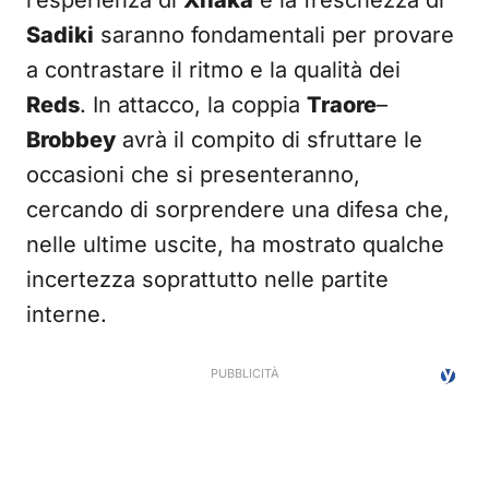
l’esperienza di
Xhaka
e la freschezza di
Sadiki
saranno fondamentali per provare
a contrastare il ritmo e la qualità dei
Reds
. In attacco, la coppia
Traore
–
Brobbey
avrà il compito di sfruttare le
occasioni che si presenteranno,
cercando di sorprendere una difesa che,
nelle ultime uscite, ha mostrato qualche
incertezza soprattutto nelle partite
interne.