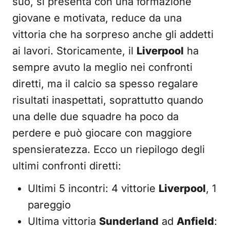
suo, si presenta con una formazione
giovane e motivata, reduce da una
vittoria che ha sorpreso anche gli addetti
ai lavori. Storicamente, il
Liverpool
ha
sempre avuto la meglio nei confronti
diretti, ma il calcio sa spesso regalare
risultati inaspettati, soprattutto quando
una delle due squadre ha poco da
perdere e può giocare con maggiore
spensieratezza. Ecco un riepilogo degli
ultimi confronti diretti:
Ultimi 5 incontri: 4 vittorie
Liverpool
, 1
pareggio
Ultima vittoria
Sunderland
ad
Anfield
: