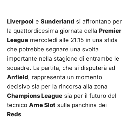
Liverpool
e
Sunderland
si affrontano per
la quattordicesima giornata della
Premier
League
mercoledì alle 21:15 in una sfida
che potrebbe segnare una svolta
importante nella stagione di entrambe le
squadre. La partita, che si disputerà ad
Anfield
, rappresenta un momento
decisivo sia per la rincorsa alla zona
Champions League
sia per il futuro del
tecnico
Arne Slot
sulla panchina dei
Reds
.