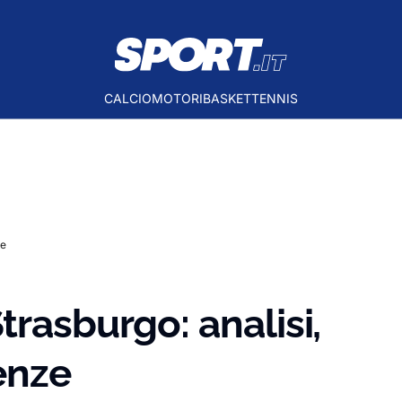
CALCIO
MOTORI
BASKET
TENNIS
ze
trasburgo: analisi,
enze