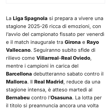
La
Liga Spagnola
si prepara a vivere una
stagione 2025-26 ricca di emozioni, con
l’avvio del campionato fissato per venerdì
e il match inaugurale tra
Girona
e
Rayo
Vallecano
. Seguiranno subito sfide di
rilievo come
Villarreal
–
Real Oviedo
,
mentre i campioni in carica del
Barcellona
debutteranno sabato contro il
Mallorca
. Il
Real Madrid
, reduce da una
stagione intensa, è atteso martedì al
Bernabeu
contro l’
Osasuna
. La lotta per
il titolo si preannuncia ancora una volta