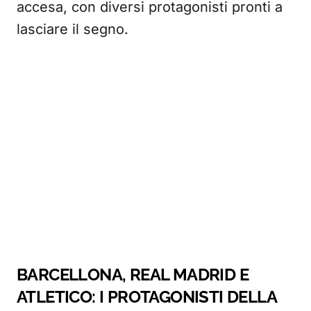
accesa, con diversi protagonisti pronti a
lasciare il segno.
BARCELLONA, REAL MADRID E
ATLETICO: I PROTAGONISTI DELLA