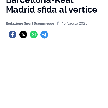
Madrid sfida al vertice
Redazione Sport Scommesse
15 Agosto 2025