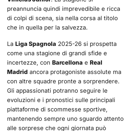
preannuncia quindi imprevedibile e ricca
di colpi di scena, sia nella corsa al titolo
che in quella per la salvezza.
La
Liga Spagnola
2025-26 si prospetta
come una stagione di grandi sfide e
incertezze, con
Barcellona
e
Real
Madrid
ancora protagoniste assolute ma
con altre squadre pronte a sorprendere.
Gli appassionati potranno seguire le
evoluzioni e i pronostici sulle principali
piattaforme di scommesse sportive,
mantenendo sempre uno sguardo attento
alle sorprese che ogni giornata può