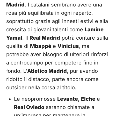
Madrid
. I catalani sembrano avere una
rosa più equilibrata in ogni reparto,
soprattutto grazie agli innesti estivi e alla
crescita di giovani talenti come
Lamine
Yamal
. Il
Real Madrid
potrà contare sulla
qualità di
Mbappé
e
Vinicius
, ma
potrebbe aver bisogno di ulteriori rinforzi
a centrocampo per competere fino in
fondo. L’
Atletico Madrid
, pur avendo
ridotto il distacco, parte ancora come
outsider nella corsa al titolo.
Le neopromosse
Levante
,
Elche
e
Real Oviedo
saranno chiamate a
un’impresa per mantenere la