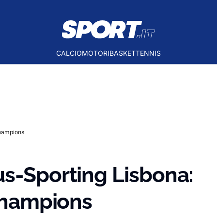
CALCIO
MOTORI
BASKET
TENNIS
Champions
us-Sporting Lisbona:
 Champions