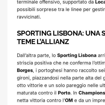
terminale offensivo, supportato da
Loca
possibili sorprese tra le linee per gest
ravvicinati.
SPORTING LISBONA: UNA 
TEME L’ALLIANZ
Dall’altra parte, lo
Sporting Lisbona
arr
striscia positiva che ne conferma l’otti
Borges
, i portoghesi hanno raccolto sei
gironi, piazzandosi nella parte alta del 
otto vittorie e un solo pareggio nelle u
maturata contro il
Porto
. In
Champions
netta vittoria contro l’
OM
e da un impres