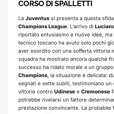
CORSO DI SPALLETTI
La
Juventus
si presenta a questa sfida 
Champions League
. L’arrivo di
Luciano
riportato entusiasmo e nuove idee, ma il
tecnico toscano ha avuto solo pochi gi
aver esordito con una sofferta vittoria
squadra ha mostrato ancora qualche fragi
successo ha ridato morale a un gruppo c
Champions
, la situazione è delicata: d
segnati e sette subiti, testimoniano un 
vittorie contro
Udinese
e
Cremonese
f
potrebbe rivelarsi un fattore determin
prestazione convincente. La probabile