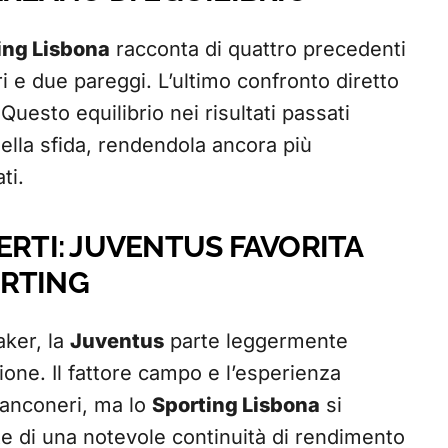
ing Lisbona
racconta di quattro precedenti
eri e due pareggi. L’ultimo confronto diretto
 Questo equilibrio nei risultati passati
della sfida, rendendola ancora più
ti.
ERTI: JUVENTUS FAVORITA
ORTING
aker, la
Juventus
parte leggermente
zione. Il fattore campo e l’esperienza
ianconeri, ma lo
Sporting Lisbona
si
te di una notevole continuità di rendimento