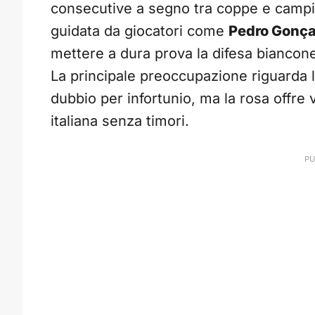
consecutive a segno tra coppe e campion
guidata da giocatori come
Pedro Gonça
mettere a dura prova la difesa bianco
La principale preoccupazione riguarda l
dubbio per infortunio, ma la rosa offre v
italiana senza timori.