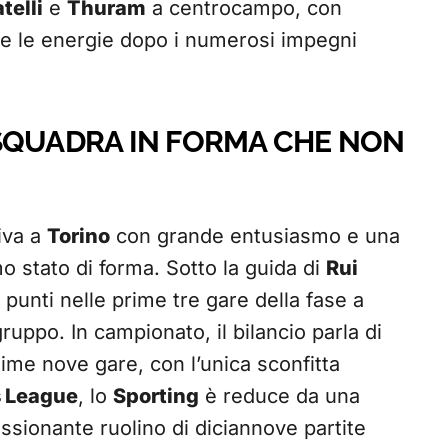
telli
e
Thuram
a centrocampo, con
ire le energie dopo i numerosi impegni
SQUADRA IN FORMA CHE NON
iva a
Torino
con grande entusiasmo e una
mo stato di forma. Sotto la guida di
Rui
 punti nelle prime tre gare della fase a
gruppo. In campionato, il bilancio parla di
ltime nove gare, con l’unica sconfitta
 League
, lo
Sporting
è reduce da una
sionante ruolino di diciannove partite