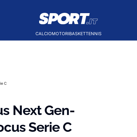
CALCIO
MOTORI
BASKET
TENNIS
ie C
us Next Gen-
focus Serie C