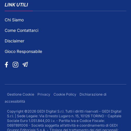
LINK UTILI
Chi Siamo
Come Contattarci
Disclaimer
Gioco Responsabile
Gestione Cookie
Privacy
Cookie Policy
Dichiarazione di
accessibilità
Copyright ©2026 GEDI Digital S.r.l. Tutti i diritti riservati - GEDI Digital
S.r.l. | Sede Legale: Via Ernesto Lugaro n. 15, 10126 TORINO - Capitale
Sociale Euro 1.051.844,00 i.v. - Partita Iva e Codice Fiscale:
0697891006 - Società soggetta all’attività e coordinamento di GEDI
Gruppo Editoriale S.p.A. - Titolare del trattamento dei dati personali: