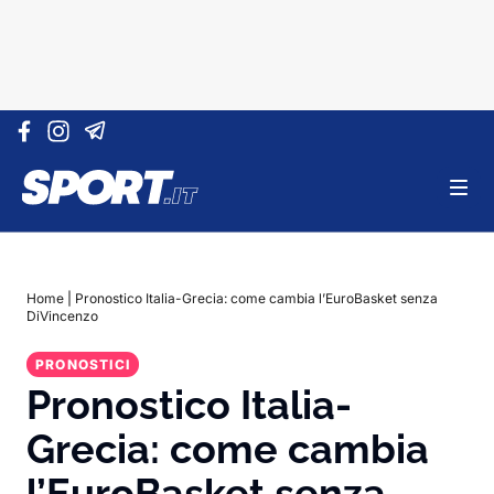
Vai al contenuto
Home
|
Pronostico Italia-Grecia: come cambia l’EuroBasket senza
DiVincenzo
PRONOSTICI
Pronostico Italia-
Grecia: come cambia
l’EuroBasket senza