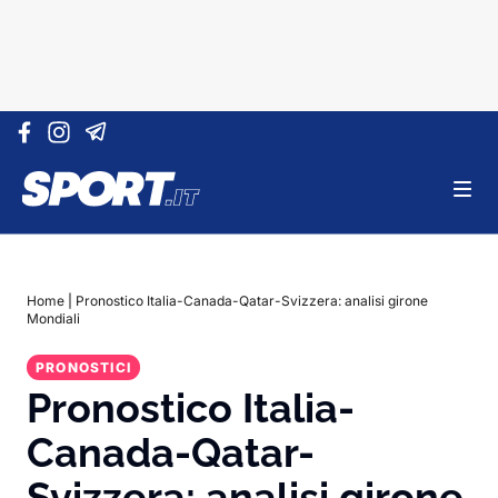
Vai al contenuto
Home
|
Pronostico Italia-Canada-Qatar-Svizzera: analisi girone
Mondiali
PRONOSTICI
Pronostico Italia-
Canada-Qatar-
Svizzera: analisi girone