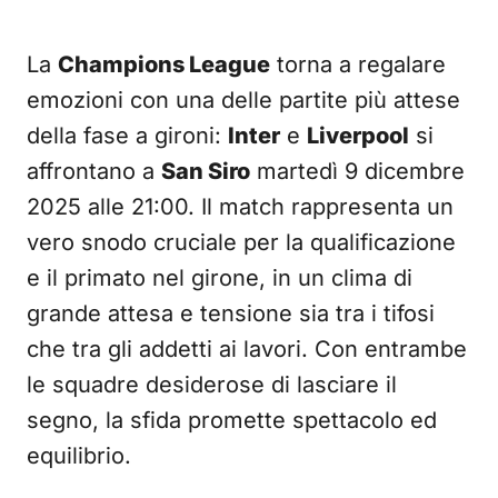
La
Champions League
torna a regalare
emozioni con una delle partite più attese
della fase a gironi:
Inter
e
Liverpool
si
affrontano a
San Siro
martedì 9 dicembre
2025 alle 21:00. Il match rappresenta un
vero snodo cruciale per la qualificazione
e il primato nel girone, in un clima di
grande attesa e tensione sia tra i tifosi
che tra gli addetti ai lavori. Con entrambe
le squadre desiderose di lasciare il
segno, la sfida promette spettacolo ed
equilibrio.