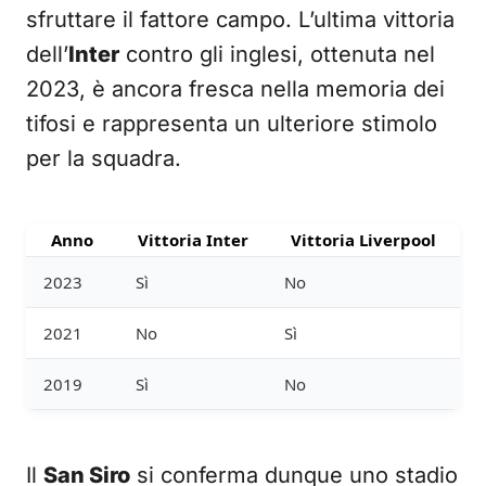
sfruttare il fattore campo. L’ultima vittoria
dell’
Inter
contro gli inglesi, ottenuta nel
2023, è ancora fresca nella memoria dei
tifosi e rappresenta un ulteriore stimolo
per la squadra.
Anno
Vittoria Inter
Vittoria Liverpool
2023
Sì
No
2021
No
Sì
2019
Sì
No
Il
San Siro
si conferma dunque uno stadio