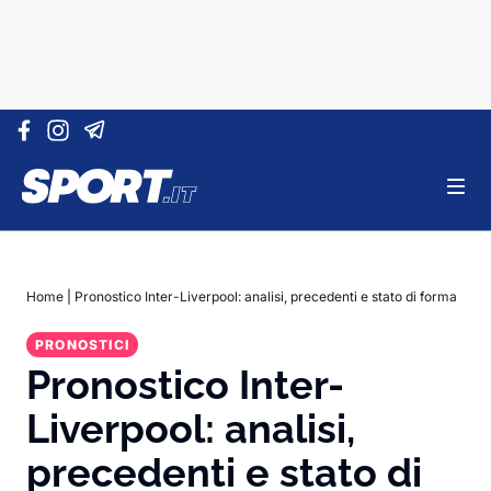
Vai al contenuto
Home
|
Pronostico Inter-Liverpool: analisi, precedenti e stato di forma
PRONOSTICI
Pronostico Inter-
Liverpool: analisi,
precedenti e stato di