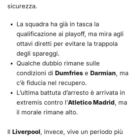
sicurezza.
La squadra ha già in tasca la
qualificazione ai playoff, ma mira agli
ottavi diretti per evitare la trappola
degli spareggi.
Qualche dubbio rimane sulle
condizioni di
Dumfries
e
Darmian
, ma
c’è fiducia nel recupero.
L’ultima battuta d’arresto è arrivata in
extremis contro l’
Atletico Madrid
, ma
il morale rimane alto.
Il
Liverpool
, invece, vive un periodo più