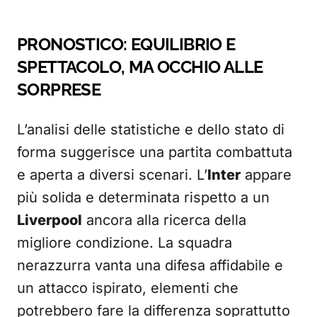
PRONOSTICO: EQUILIBRIO E
SPETTACOLO, MA OCCHIO ALLE
SORPRESE
L’analisi delle statistiche e dello stato di
forma suggerisce una partita combattuta
e aperta a diversi scenari. L’
Inter
appare
più solida e determinata rispetto a un
Liverpool
ancora alla ricerca della
migliore condizione. La squadra
nerazzurra vanta una difesa affidabile e
un attacco ispirato, elementi che
potrebbero fare la differenza soprattutto