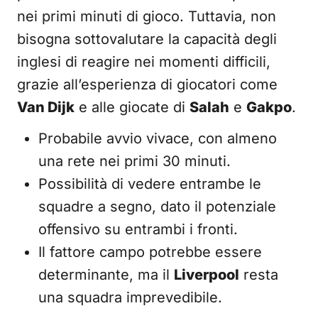
nei primi minuti di gioco. Tuttavia, non
bisogna sottovalutare la capacità degli
inglesi di reagire nei momenti difficili,
grazie all’esperienza di giocatori come
Van Dijk
e alle giocate di
Salah
e
Gakpo
.
Probabile avvio vivace, con almeno
una rete nei primi 30 minuti.
Possibilità di vedere entrambe le
squadre a segno, dato il potenziale
offensivo su entrambi i fronti.
Il fattore campo potrebbe essere
determinante, ma il
Liverpool
resta
una squadra imprevedibile.