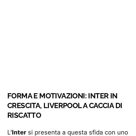
FORMA E MOTIVAZIONI: INTER IN
CRESCITA, LIVERPOOL A CACCIA DI
RISCATTO
L’
Inter
si presenta a questa sfida con uno