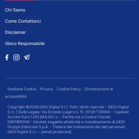
Chi Siamo
Come Contattarci
Disclaimer
Gioco Responsabile
Gestione Cookie
Privacy
Cookie Policy
Dichiarazione di
accessibilità
Copyright ©2026 GEDI Digital S.r.l. Tutti i diritti riservati - GEDI Digital
S.r.l. | Sede Legale: Via Ernesto Lugaro n. 15, 10126 TORINO - Capitale
Sociale Euro 1.051.844,00 i.v. - Partita Iva e Codice Fiscale:
0697891006 - Società soggetta all’attività e coordinamento di GEDI
Gruppo Editoriale S.p.A. - Titolare del trattamento dei dati personali:
GEDI Digital S.r.l. –
[email protected]