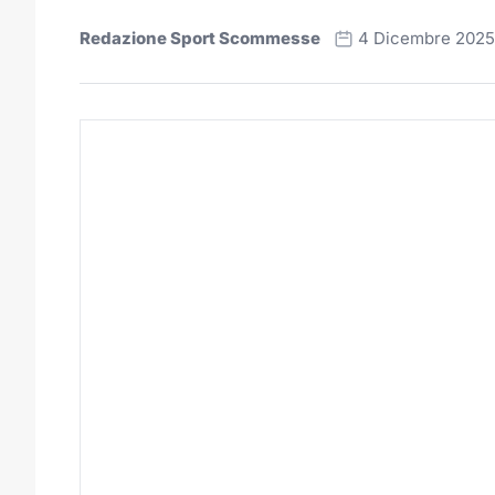
Redazione Sport Scommesse
4 Dicembre 2025