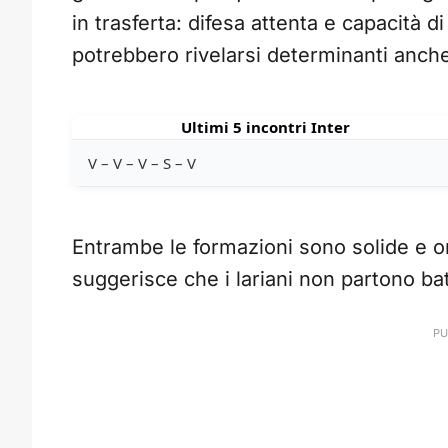
in trasferta: difesa attenta e capacità d
potrebbero rivelarsi determinanti anche
Ultimi 5 incontri Inter
V – V – V – S – V
Entrambe le formazioni sono solide e o
suggerisce che i lariani non partono bat