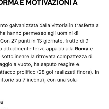
FORMA E MOTIVAZIONI A
 galvanizzata dalla vittoria in trasferta a
i che hanno permesso agli uomini di
. Con 27 punti in 13 giornate, frutto di 9
o attualmente terzi, appaiati alla
Roma
e
a sottolineare la ritrovata compattezza di
ggio a vuoto, ha saputo reagire e
tacco prolifico (28 gol realizzati finora). In
ittorie su 7 incontri, con una sola
ta