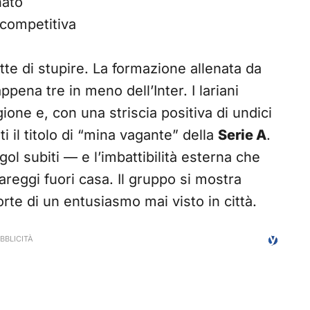
nato
 competitiva
e di stupire. La formazione allenata da
pena tre in meno dell’Inter. I lariani
ione e, con una striscia positiva di undici
i il titolo di “mina vagante” della
Serie A
.
ol subiti — e l’imbattibilità esterna che
areggi fuori casa. Il gruppo si mostra
orte di un entusiasmo mai visto in città.