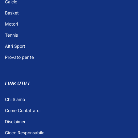
Calcio
Basket
Motori
Tennis
Altri Sport
Provato per te
LINK UTILI
Chi Siamo
Come Contattarci
Disclaimer
Gioco Responsabile