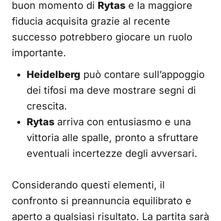
buon momento di
Rytas
e la maggiore
fiducia acquisita grazie al recente
successo potrebbero giocare un ruolo
importante.
Heidelberg
può contare sull’appoggio
dei tifosi ma deve mostrare segni di
crescita.
Rytas
arriva con entusiasmo e una
vittoria alle spalle, pronto a sfruttare
eventuali incertezze degli avversari.
Considerando questi elementi, il
confronto si preannuncia equilibrato e
aperto a qualsiasi risultato. La partita sarà