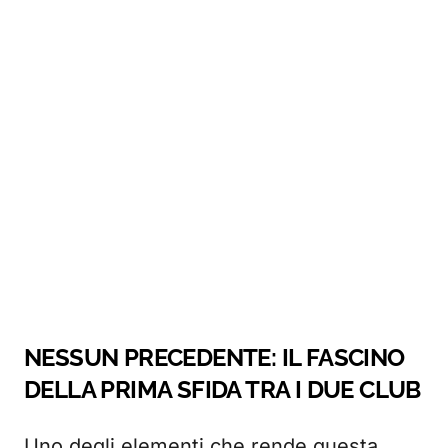
NESSUN PRECEDENTE: IL FASCINO
DELLA PRIMA SFIDA TRA I DUE CLUB
Uno degli elementi che rende questa