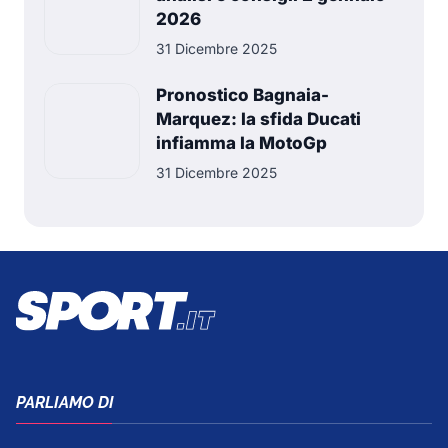
2026
31 Dicembre 2025
Pronostico Bagnaia-
Marquez: la sfida Ducati
infiamma la MotoGp
31 Dicembre 2025
PARLIAMO DI