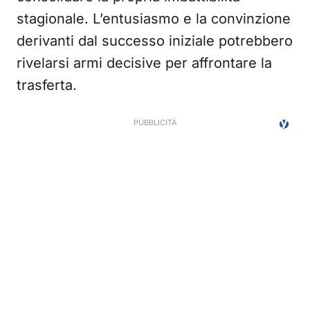
stagionale. L’entusiasmo e la convinzione
derivanti dal successo iniziale potrebbero
rivelarsi armi decisive per affrontare la
trasferta.