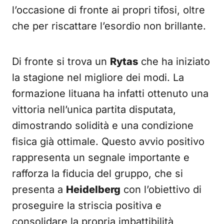
l’occasione di fronte ai propri tifosi, oltre
che per riscattare l’esordio non brillante.
Di fronte si trova un
Rytas
che ha iniziato
la stagione nel migliore dei modi. La
formazione lituana ha infatti ottenuto una
vittoria nell’unica partita disputata,
dimostrando solidità e una condizione
fisica già ottimale. Questo avvio positivo
rappresenta un segnale importante e
rafforza la fiducia del gruppo, che si
presenta a
Heidelberg
con l’obiettivo di
proseguire la striscia positiva e
consolidare la propria imbattibilità