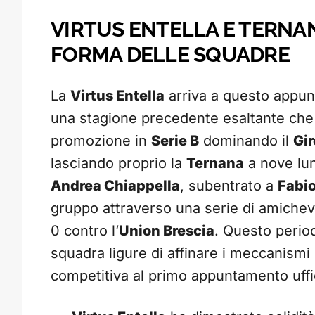
VIRTUS ENTELLA E TERNAN
FORMA DELLE SQUADRE
La
Virtus Entella
arriva a questo appun
una stagione precedente esaltante che 
promozione in
Serie B
dominando il
Gir
lasciando proprio la
Ternana
a nove lun
Andrea Chiappella
, subentrato a
Fabio
gruppo attraverso una serie di amichevol
0 contro l’
Union Brescia
. Questo perio
squadra ligure di affinare i meccanismi 
competitiva al primo appuntamento uffic