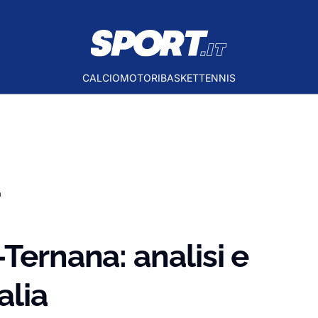
CALCIO
MOTORI
BASKET
TENNIS
a
Ternana: analisi e
alia