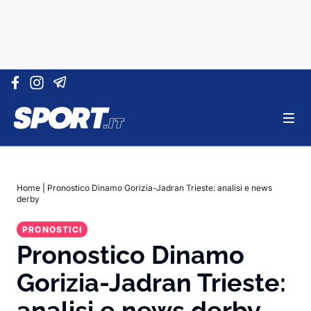
Vai al contenuto
Home
|
Pronostico Dinamo Gorizia-Jadran Trieste: analisi e news
derby
PRONOSTICI
Pronostico Dinamo
Gorizia-Jadran Trieste:
analisi e news derby