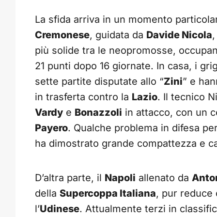
La sfida arriva in un momento particol
Cremonese
, guidata da
Davide Nicola
,
più solide tra le neopromosse, occupan
21 punti dopo 16 giornate. In casa, i gr
sette partite disputate allo “
Zini
” e han
in trasferta contro la
Lazio
. Il tecnico 
Vardy
e
Bonazzoli
in attacco, con un c
Payero
. Qualche problema in difesa per
ha dimostrato grande compattezza e ca
D’altra parte, il
Napoli
allenato da
Anto
della
Supercoppa Italiana
, pur reduce 
l’
Udinese
. Attualmente terzi in classifi