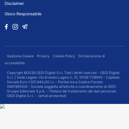
Disclaimer
Gioco Responsabile
Gestione Cookie
Privacy
Cookie Policy
Dichiarazione di
accessibilità
Copyright ©2026 GEDI Digital S.r.l. Tutti i diritti riservati - GEDI Digital
S.r.l. | Sede Legale: Via Ernesto Lugaro n. 15, 10126 TORINO - Capitale
Sociale Euro 1.051.844,00 i.v. - Partita Iva e Codice Fiscale:
0697891006 - Società soggetta all’attività e coordinamento di GEDI
Gruppo Editoriale S.p.A. - Titolare del trattamento dei dati personali:
GEDI Digital S.r.l. –
[email protected]