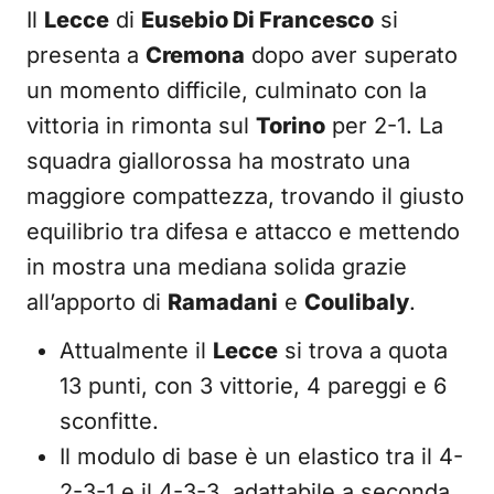
Il
Lecce
di
Eusebio Di Francesco
si
presenta a
Cremona
dopo aver superato
un momento difficile, culminato con la
vittoria in rimonta sul
Torino
per 2-1. La
squadra giallorossa ha mostrato una
maggiore compattezza, trovando il giusto
equilibrio tra difesa e attacco e mettendo
in mostra una mediana solida grazie
all’apporto di
Ramadani
e
Coulibaly
.
Attualmente il
Lecce
si trova a quota
13 punti, con 3 vittorie, 4 pareggi e 6
sconfitte.
Il modulo di base è un elastico tra il 4-
2-3-1 e il 4-3-3, adattabile a seconda