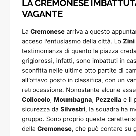
LA CREMONESE IMBATTUTA
VAGANTE
La
Cremonese
arriva a questo appuntam
acceso l’entusiasmo della città. Lo
Zini
testimonianza di quanto la piazza cred
grigiorossi, infatti, sono imbattuti in 
sconfitta nelle ultime otto partite di c
all’ottavo posto in classifica, con un v
retrocessione. Nonostante alcune asse
Collocolo
,
Moumbagna
,
Pezzella
e il 
sicurezza da
Silvestri
, la squadra ha m
gruppo. Sono proprio queste caratterist
della
Cremonese
, che può contare su 