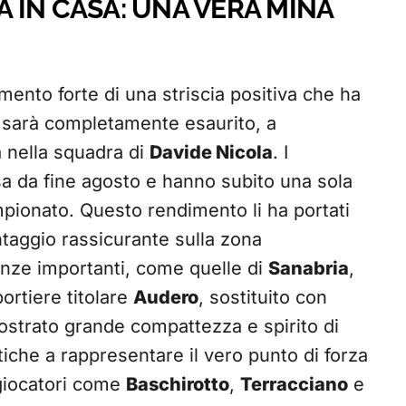
 IN CASA: UNA VERA MINA
ento forte di una striscia positiva che ha
sarà completamente esaurito, a
a nella squadra di
Davide Nicola
. I
casa da fine agosto e hanno subito una sola
ampionato. Questo rendimento li ha portati
antaggio rassicurante sulla zona
nze importanti, come quelle di
Sanabria
,
portiere titolare
Audero
, sostituito con
ostrato grande compattezza e spirito di
iche a rappresentare il vero punto di forza
giocatori come
Baschirotto
,
Terracciano
e