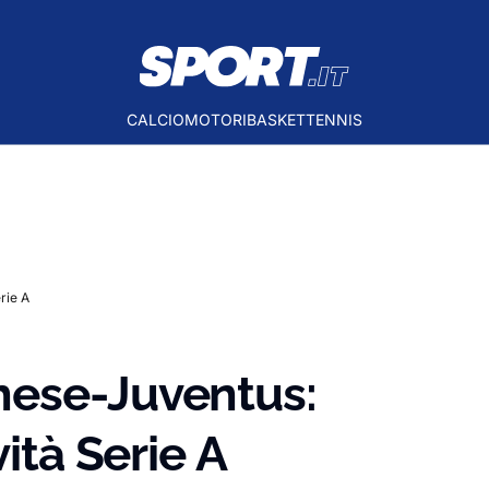
CALCIO
MOTORI
BASKET
TENNIS
rie A
nese-Juventus:
vità Serie A