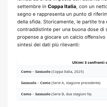
settembre in
Coppa Italia
, con un nett
segno e rappresenta un punto di riferi
della sfida. Storicamente, le partite t
contraddistinte per una buona dose di 
propense a giocare un calcio offensivo e
sintesi dei dati più rilevanti:
Ultimi 3 confronti 
Como
–
Sassuolo
(Coppa Italia, 2025)
Sassuolo
–
Como
(Serie A, stagione precedente)
Como
–
Sassuolo
(Serie B, due stagioni fa)