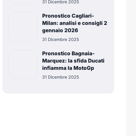
31 Dicembre 2025
Pronostico Cagliari-
Milan: analisi e consigli 2
gennaio 2026
31 Dicembre 2025
Pronostico Bagnaia-
Marquez: la sfida Ducati
infiamma la MotoGp
31 Dicembre 2025