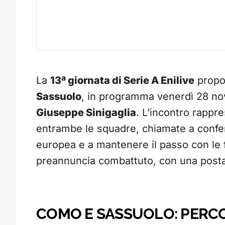
La
13ª giornata di Serie A Enilive
propo
Sassuolo
, in programma venerdì 28 no
Giuseppe Sinigaglia
. L’incontro rappr
entrambe le squadre, chiamate a confer
europea e a mantenere il passo con le f
preannuncia combattuto, con una posta i
COMO E SASSUOLO: PERCO