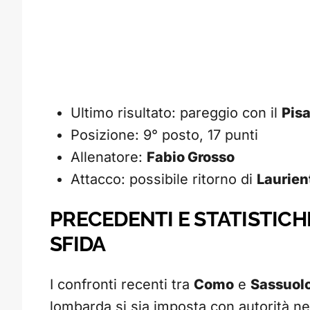
Ultimo risultato: pareggio con il
Pis
Posizione: 9° posto, 17 punti
Allenatore:
Fabio Grosso
Attacco: possibile ritorno di
Laurien
PRECEDENTI E STATISTIC
SFIDA
I confronti recenti tra
Como
e
Sassuol
lombarda si sia imposta con autorità nell