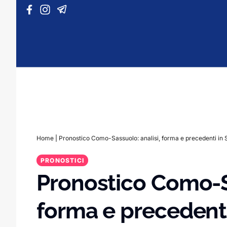
Vai al contenuto
Home
|
Pronostico Como-Sassuolo: analisi, forma e precedenti in 
PRONOSTICI
Pronostico Como-Sa
forma e precedenti