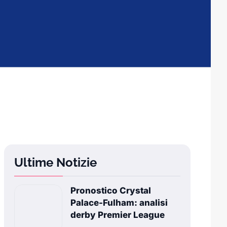
Ultime Notizie
Pronostico Crystal
Palace-Fulham: analisi
derby Premier League