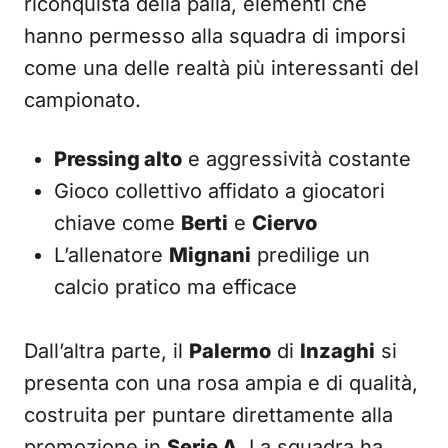
riconquista della palla, elementi che
hanno permesso alla squadra di imporsi
come una delle realtà più interessanti del
campionato.
Pressing alto
e aggressività costante
Gioco collettivo affidato a giocatori
chiave come
Berti
e
Ciervo
L’allenatore
Mignani
predilige un
calcio pratico ma efficace
Dall’altra parte, il
Palermo
di
Inzaghi
si
presenta con una rosa ampia e di qualità,
costruita per puntare direttamente alla
promozione in
Serie A
. La squadra ha