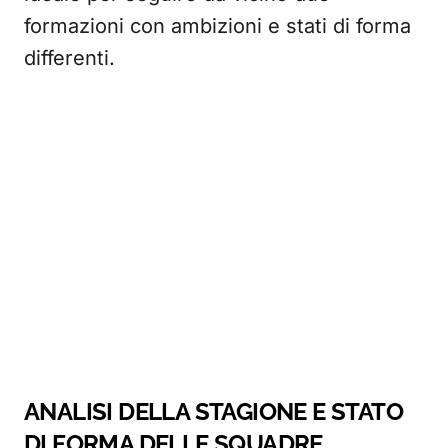
formazioni con ambizioni e stati di forma
differenti.
ANALISI DELLA STAGIONE E STATO
DI FORMA DELLE SQUADRE