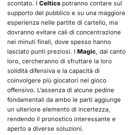
scontato. I
Celtics
potranno contare sul
supporto del pubblico e su una maggiore
esperienza nelle partite di cartello, ma
dovranno evitare cali di concentrazione
nei minuti finali, dove spesso hanno
lasciato punti preziosi. I
Magic
, dal canto
loro, cercheranno di sfruttare la loro
solidità difensiva e la capacità di
coinvolgere più giocatori nel gioco
offensivo. L’assenza di alcune pedine
fondamentali da ambo le parti aggiunge
un ulteriore elemento di incertezza,
rendendo il pronostico interessante e
aperto a diverse soluzioni.