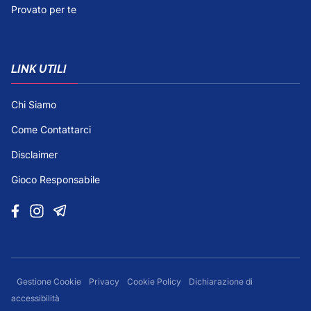
Provato per te
LINK UTILI
Chi Siamo
Come Contattarci
Disclaimer
Gioco Responsabile
Gestione Cookie
Privacy
Cookie Policy
Dichiarazione di
accessibilità