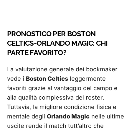
PRONOSTICO PER BOSTON
CELTICS-ORLANDO MAGIC: CHI
PARTE FAVORITO?
La valutazione generale dei bookmaker
vede i
Boston Celtics
leggermente
favoriti grazie al vantaggio del campo e
alla qualità complessiva del roster.
Tuttavia, la migliore condizione fisica e
mentale degli
Orlando Magic
nelle ultime
uscite rende il match tutt’altro che