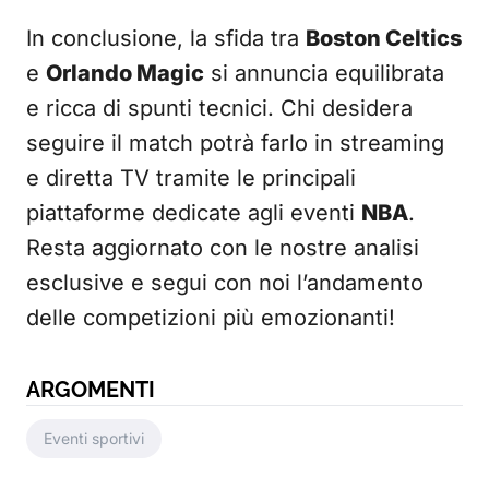
In conclusione, la sfida tra
Boston Celtics
e
Orlando Magic
si annuncia equilibrata
e ricca di spunti tecnici. Chi desidera
seguire il match potrà farlo in streaming
e diretta TV tramite le principali
piattaforme dedicate agli eventi
NBA
.
Resta aggiornato con le nostre analisi
esclusive e segui con noi l’andamento
delle competizioni più emozionanti!
ARGOMENTI
Eventi sportivi