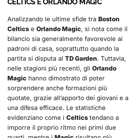
CELTICS E ORLANDO MAGIC
Analizzando le ultime sfide tra
Boston
Celtics
e
Orlando Magic
, si nota come il
bilancio sia generalmente favorevole ai
padroni di casa, soprattutto quando la
partita si disputa al
TD Garden
. Tuttavia,
nelle stagioni più recenti, gli
Orlando
Magic
hanno dimostrato di poter
sorprendere anche formazioni più
quotate, grazie all’apporto dei giovani e a
una difesa efficace. Le statistiche
evidenziano come i
Celtics
tendano a
imporre il proprio ritmo nei primi due
quarti, mentre i
Magic
risultano più