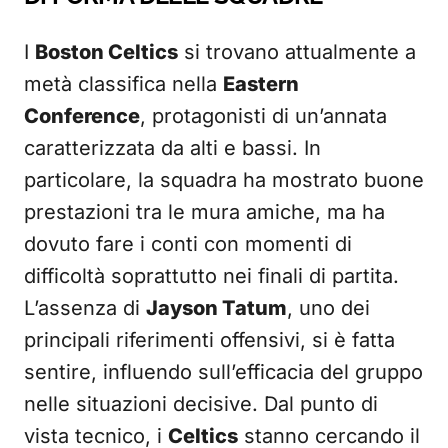
I
Boston Celtics
si trovano attualmente a
metà classifica nella
Eastern
Conference
, protagonisti di un’annata
caratterizzata da alti e bassi. In
particolare, la squadra ha mostrato buone
prestazioni tra le mura amiche, ma ha
dovuto fare i conti con momenti di
difficoltà soprattutto nei finali di partita.
L’assenza di
Jayson Tatum
, uno dei
principali riferimenti offensivi, si è fatta
sentire, influendo sull’efficacia del gruppo
nelle situazioni decisive. Dal punto di
vista tecnico, i
Celtics
stanno cercando il