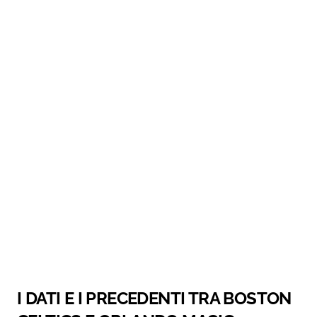
I DATI E I PRECEDENTI TRA BOSTON