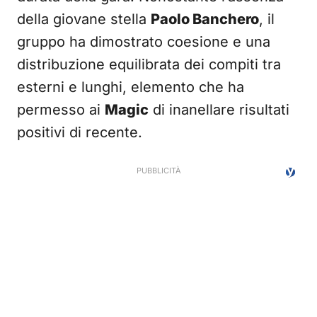
della giovane stella
Paolo Banchero
, il
gruppo ha dimostrato coesione e una
distribuzione equilibrata dei compiti tra
esterni e lunghi, elemento che ha
permesso ai
Magic
di inanellare risultati
positivi di recente.