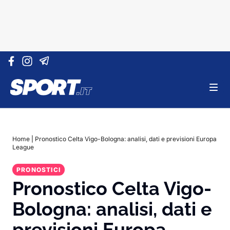
Vai al contenuto
Home
|
Pronostico Celta Vigo-Bologna: analisi, dati e previsioni Europa
League
PRONOSTICI
Pronostico Celta Vigo-
Bologna: analisi, dati e
previsioni Europa