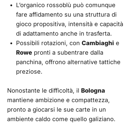
L’organico rossoblù può comunque
fare affidamento su una struttura di
gioco propositiva, intensità e capacità
di adattamento anche in trasferta.
Possibili rotazioni, con
Cambiaghi
e
Rowe
pronti a subentrare dalla
panchina, offrono alternative tattiche
preziose.
Nonostante le difficoltà, il
Bologna
mantiene ambizione e compattezza,
pronto a giocarsi le sue carte in un
ambiente caldo come quello galiziano.