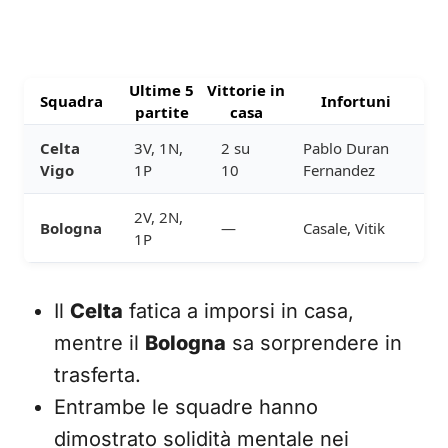
Ultime 5
Vittorie in
Squadra
Infortuni
partite
casa
Celta
3V, 1N,
2 su
Pablo Duran
Vigo
1P
10
Fernandez
2V, 2N,
Bologna
—
Casale, Vitik
1P
Il
Celta
fatica a imporsi in casa,
mentre il
Bologna
sa sorprendere in
trasferta.
Entrambe le squadre hanno
dimostrato solidità mentale nei