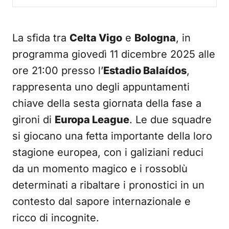
La sfida tra
Celta Vigo
e
Bologna
, in
programma giovedì 11 dicembre 2025 alle
ore 21:00 presso l’
Estadio Balaídos
,
rappresenta uno degli appuntamenti
chiave della sesta giornata della fase a
gironi di
Europa League
. Le due squadre
si giocano una fetta importante della loro
stagione europea, con i galiziani reduci
da un momento magico e i rossoblù
determinati a ribaltare i pronostici in un
contesto dal sapore internazionale e
ricco di incognite.