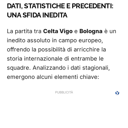
DATI, STATISTICHE E PRECEDENTI:
UNA SFIDA INEDITA
La partita tra
Celta Vigo
e
Bologna
è un
inedito assoluto in campo europeo,
offrendo la possibilità di arricchire la
storia internazionale di entrambe le
squadre. Analizzando i dati stagionali,
emergono alcuni elementi chiave: