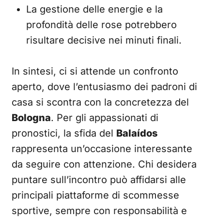
La gestione delle energie e la
profondità delle rose potrebbero
risultare decisive nei minuti finali.
In sintesi, ci si attende un confronto
aperto, dove l’entusiasmo dei padroni di
casa si scontra con la concretezza del
Bologna
. Per gli appassionati di
pronostici, la sfida del
Balaídos
rappresenta un’occasione interessante
da seguire con attenzione. Chi desidera
puntare sull’incontro può affidarsi alle
principali piattaforme di scommesse
sportive, sempre con responsabilità e