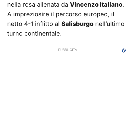
nella rosa allenata da
Vincenzo Italiano
.
A impreziosire il percorso europeo, il
netto 4-1 inflitto al
Salisburgo
nell’ultimo
turno continentale.