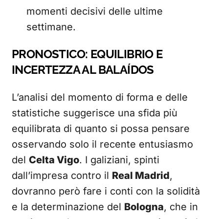
momenti decisivi delle ultime
settimane.
PRONOSTICO: EQUILIBRIO E
INCERTEZZA AL BALAÍDOS
L’analisi del momento di forma e delle
statistiche suggerisce una sfida più
equilibrata di quanto si possa pensare
osservando solo il recente entusiasmo
del
Celta Vigo
. I galiziani, spinti
dall’impresa contro il
Real Madrid
,
dovranno però fare i conti con la solidità
e la determinazione del
Bologna
, che in