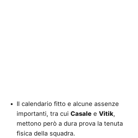
Il calendario fitto e alcune assenze
importanti, tra cui
Casale
e
Vitik
,
mettono però a dura prova la tenuta
fisica della squadra.