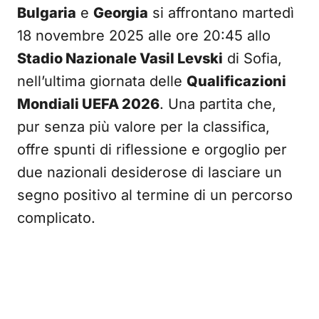
Bulgaria
e
Georgia
si affrontano martedì
18 novembre 2025 alle ore 20:45 allo
Stadio Nazionale Vasil Levski
di Sofia,
nell’ultima giornata delle
Qualificazioni
Mondiali UEFA 2026
. Una partita che,
pur senza più valore per la classifica,
offre spunti di riflessione e orgoglio per
due nazionali desiderose di lasciare un
segno positivo al termine di un percorso
complicato.