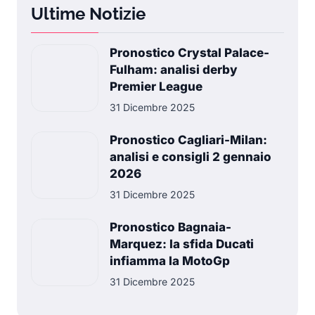
Ultime Notizie
Pronostico Crystal Palace-
Fulham: analisi derby
Premier League
31 Dicembre 2025
Pronostico Cagliari-Milan:
analisi e consigli 2 gennaio
2026
31 Dicembre 2025
Pronostico Bagnaia-
Marquez: la sfida Ducati
infiamma la MotoGp
31 Dicembre 2025