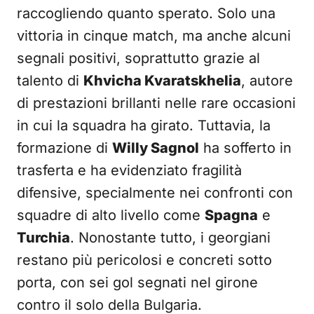
raccogliendo quanto sperato. Solo una
vittoria in cinque match, ma anche alcuni
segnali positivi, soprattutto grazie al
talento di
Khvicha Kvaratskhelia
, autore
di prestazioni brillanti nelle rare occasioni
in cui la squadra ha girato. Tuttavia, la
formazione di
Willy Sagnol
ha sofferto in
trasferta e ha evidenziato fragilità
difensive, specialmente nei confronti con
squadre di alto livello come
Spagna
e
Turchia
. Nonostante tutto, i georgiani
restano più pericolosi e concreti sotto
porta, con sei gol segnati nel girone
contro il solo della Bulgaria.