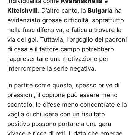
individualità come
Kvaratskhelia
e
Kiteishvili
. D’altro canto, la
Bulgaria
ha
evidenziato grosse difficoltà, soprattutto
nella fase difensiva, e fatica a trovare la
via del gol. Tuttavia, l’orgoglio dei padroni
di casa e il fattore campo potrebbero
rappresentare una motivazione per
interrompere la serie negativa.
In partite come questa, spesso prive di
pressioni, il copione può essere meno
scontato: le difese meno concentrate e la
voglia di chiudere con un risultato
positivo possono portare a una gara
vivace e ricca di reti. Il dato che emerge