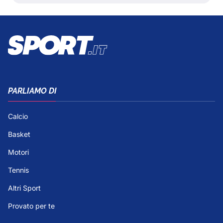
PARLIAMO DI
Calcio
Basket
Motori
Tennis
Altri Sport
Provato per te