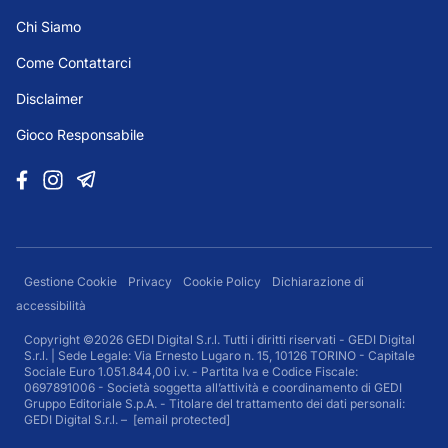
Chi Siamo
Come Contattarci
Disclaimer
Gioco Responsabile
Gestione Cookie
Privacy
Cookie Policy
Dichiarazione di
accessibilità
Copyright ©2026 GEDI Digital S.r.l. Tutti i diritti riservati - GEDI Digital
S.r.l. | Sede Legale: Via Ernesto Lugaro n. 15, 10126 TORINO - Capitale
Sociale Euro 1.051.844,00 i.v. - Partita Iva e Codice Fiscale:
0697891006 - Società soggetta all’attività e coordinamento di GEDI
Gruppo Editoriale S.p.A. - Titolare del trattamento dei dati personali:
GEDI Digital S.r.l. –
[email protected]