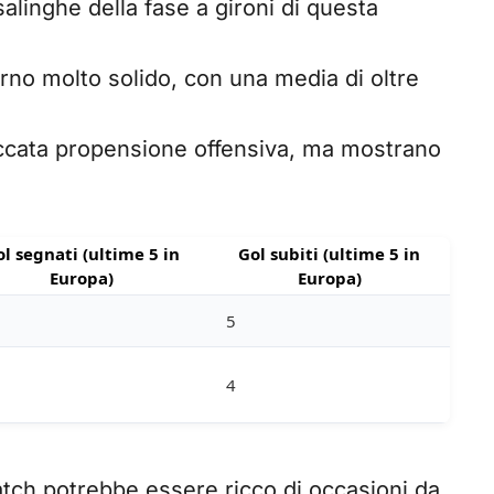
salinghe della fase a gironi di questa
no molto solido, con una media di oltre
ccata propensione offensiva, ma mostrano
l segnati (ultime 5 in
Gol subiti (ultime 5 in
Europa)
Europa)
5
4
tch potrebbe essere ricco di occasioni da