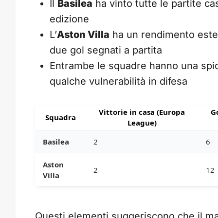
Il
Basilea
ha vinto tutte le partite ca
edizione
L’
Aston Villa
ha un rendimento ester
due gol segnati a partita
Entrambe le squadre hanno una spi
qualche vulnerabilità in difesa
Vittorie in casa (Europa
Go
Squadra
League)
Basilea
2
6
Aston
2
12
Villa
Questi elementi suggeriscono che il ma