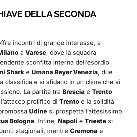
CHIAVE DELLA SECONDA
ffre incontri di grande interesse, a
Milano
a
Varese
, dove la squadra
ndente sconfitta interna dell’esordio.
ni Shark
e
Umana Reyer Venezia
, due
 classifica e si sfidano in un clima che si
ssione. La partita tra
Brescia
e
Trento
l’attacco prolifico di
Trento
e la solidità
eopromossa
Udine
si prospetta l’attesissimo
tus Bologna
. Infine,
Napoli
e
Trieste
si
punti stagionali, mentre
Cremona
e