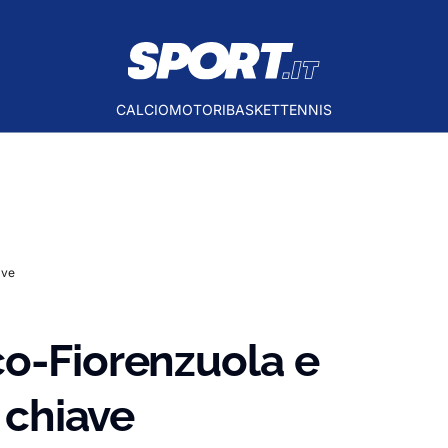
CALCIO
MOTORI
BASKET
TENNIS
ave
co-Fiorenzuola e
e chiave