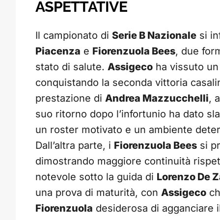
ASPETTATIVE
Il campionato di
Serie B Nazionale
si i
Piacenza
e
Fiorenzuola Bees
, due for
stato di salute.
Assigeco
ha vissuto un 
conquistando la seconda vittoria casal
prestazione di
Andrea Mazzucchelli
, 
suo ritorno dopo l’infortunio ha dato s
un roster motivato e un ambiente determ
Dall’altra parte, i
Fiorenzuola Bees
si pr
dimostrando maggiore continuità rispett
notevole sotto la guida di
Lorenzo De Z
una prova di maturità, con
Assigeco
ch
Fiorenzuola
desiderosa di agganciare il