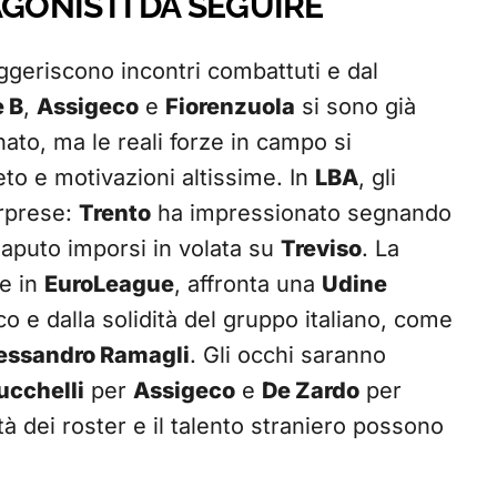
AGONISTI DA SEGUIRE
ggeriscono incontri combattuti e dal
e B
,
Assigeco
e
Fiorenzuola
si sono già
ato, ma le reali forze in campo si
to e motivazioni altissime. In
LBA
, gli
orprese:
Trento
ha impressionato segnando
aputo imporsi in volata su
Treviso
. La
he in
EuroLeague
, affronta una
Udine
o e dalla solidità del gruppo italiano, come
essandro Ramagli
. Gli occhi saranno
cchelli
per
Assigeco
e
De Zardo
per
tà dei roster e il talento straniero possono