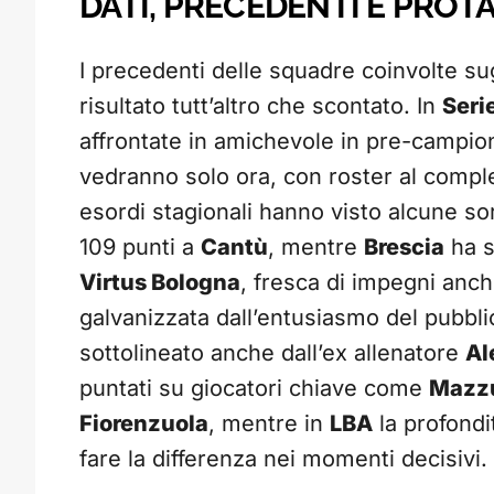
DATI, PRECEDENTI E PROT
I precedenti delle squadre coinvolte su
risultato tutt’altro che scontato. In
Seri
affrontate in amichevole in pre-campion
vedranno solo ora, con roster al comple
esordi stagionali hanno visto alcune s
109 punti a
Cantù
, mentre
Brescia
ha s
Virtus Bologna
, fresca di impegni anc
galvanizzata dall’entusiasmo del pubblic
sottolineato anche dall’ex allenatore
Al
puntati su giocatori chiave come
Mazzu
Fiorenzuola
, mentre in
LBA
la profondi
fare la differenza nei momenti decisivi.