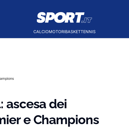
CALCIO
MOTORI
BASKET
TENNIS
Champions
: ascesa dei
mier e Champions