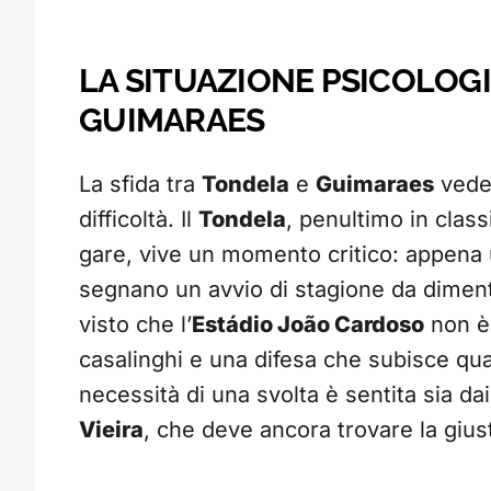
LA SITUAZIONE PSICOLOGI
GUIMARAES
La sfida tra
Tondela
e
Guimaraes
vede 
difficoltà. Il
Tondela
, penultimo in classi
gare, vive un momento critico: appena un
segnano un avvio di stagione da dimenti
visto che l’
Estádio João Cardoso
non è 
casalinghi e una difesa che subisce quas
necessità di una svolta è sentita sia da
Vieira
, che deve ancora trovare la gius