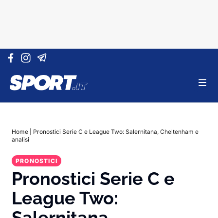
Vai al contenuto
Home
|
Pronostici Serie C e League Two: Salernitana, Cheltenham e
analisi
PRONOSTICI
Pronostici Serie C e
League Two:
Salernitana,