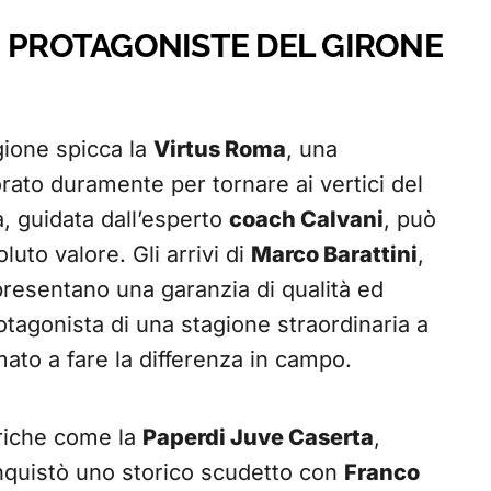
I PROTAGONISTE DEL GIRONE
gione spicca la
Virtus Roma
, una
orato duramente per tornare ai vertici del
a, guidata dall’esperto
coach Calvani
, può
uto valore. Gli arrivi di
Marco Barattini
,
resentano una garanzia di qualità ed
rotagonista di una stagione straordinaria a
ato a fare la differenza in campo.
oriche come la
Paperdi Juve Caserta
,
nquistò uno storico scudetto con
Franco