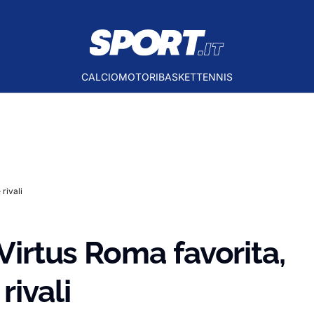
CALCIO
MOTORI
BASKET
TENNIS
rivali
 Virtus Roma favorita,
rivali