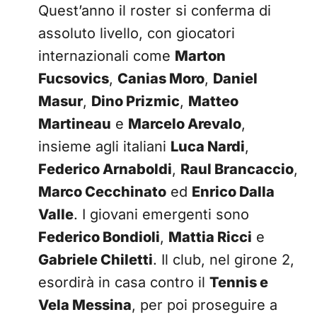
Quest’anno il roster si conferma di
assoluto livello, con giocatori
internazionali come
Marton
Fucsovics
,
Canias Moro
,
Daniel
Masur
,
Dino Prizmic
,
Matteo
Martineau
e
Marcelo Arevalo
,
insieme agli italiani
Luca Nardi
,
Federico Arnaboldi
,
Raul Brancaccio
,
Marco Cecchinato
ed
Enrico Dalla
Valle
. I giovani emergenti sono
Federico Bondioli
,
Mattia Ricci
e
Gabriele Chiletti
. Il club, nel girone 2,
esordirà in casa contro il
Tennis e
Vela Messina
, per poi proseguire a