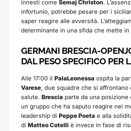
innesti come
Semaj Christon
. L’assen
infortunio, potrebbe pesare per i sicil
saper reagire alle avversità. L’atteggia
determinante in una sfida che mette in p
GERMANI BRESCIA-OPENJO
DAL PESO SPECIFICO PER L
Alle 17:00 il
PalaLeonessa
ospita la par
Varese
, due squadre che si affrontano 
salute.
Brescia
parte da una posizione di
un gruppo che ha saputo reagire nei mome
leadership di
Peppe Poeta
e alla solidi
di
Matteo Cotelli
è invece in fase di ris