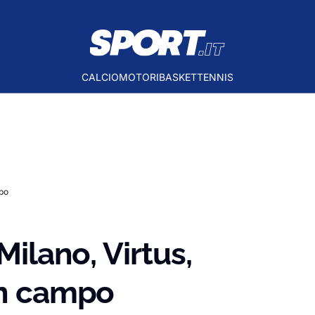
CALCIO
MOTORI
BASKET
TENNIS
mpo
Milano, Virtus,
in campo