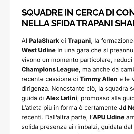
SQUADRE IN CERCA DI CON
NELLA SFIDA TRAPANI SH
Al
PalaShark
di
Trapani
, la formazione 
West Udine
in una gara che si preannunc
vivono un momento particolare, reduci 
Champions League
, ma anche da camb
recente cessione di
Timmy Allen
e le 
dirigenza. Nonostante ciò, la squadra 
guida di
Alex Latini
, promosso alla guid
L’atleta più in forma è certamente
Jd N
recenti. Dall’altra parte, l’
APU Udine
arr
solida presenza ai rimbalzi, guidata da