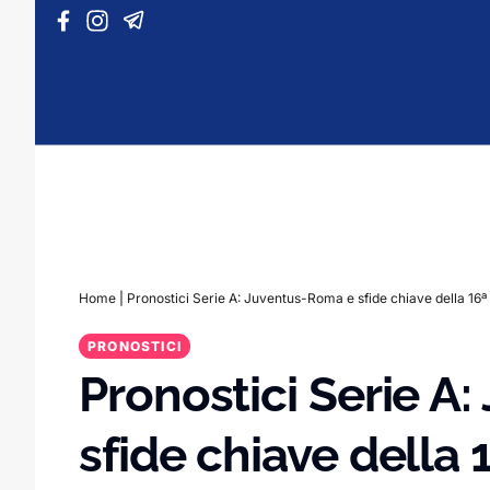
Vai al contenuto
Home
|
Pronostici Serie A: Juventus-Roma e sfide chiave della 16ª
PRONOSTICI
Pronostici Serie A
sfide chiave della 