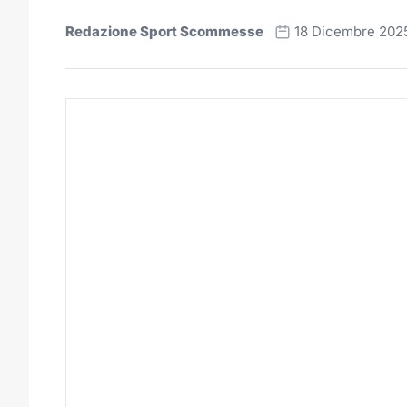
Redazione Sport Scommesse
18 Dicembre 202