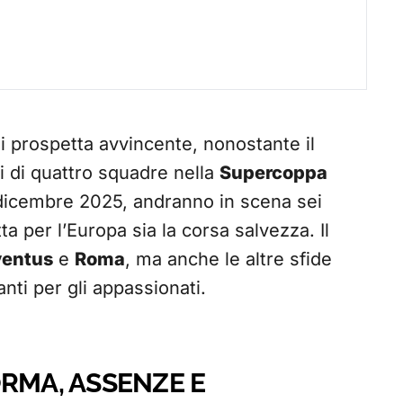
 prospetta avvincente, nonostante il
i di quattro squadre nella
Supercoppa
dicembre 2025, andranno in scena sei
ta per l’Europa sia la corsa salvezza. Il
ventus
e
Roma
, ma anche le altre sfide
ti per gli appassionati.
RMA, ASSENZE E