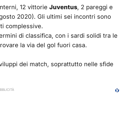
nterni, 12 vittorie
Juventus
, 2 pareggi e
osto 2020). Gli ultimi sei incontri sono
ti complessive.
rmini di classifica, con i sardi solidi tra le
trovare la via del gol fuori casa.
sviluppi dei match, soprattutto nelle sfide