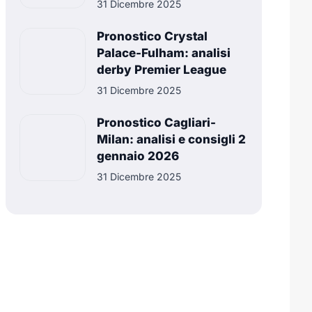
31 Dicembre 2025
Pronostico Crystal
Palace-Fulham: analisi
derby Premier League
31 Dicembre 2025
Pronostico Cagliari-
Milan: analisi e consigli 2
gennaio 2026
31 Dicembre 2025