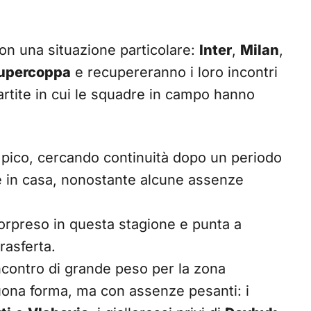
on una situazione particolare:
Inter
,
Milan
,
upercoppa
e recupereranno i loro incontri
artite in cui le squadre in campo hanno
mpico, cercando continuità dopo un periodo
re in casa, nonostante alcune assenze
orpreso in questa stagione e punta a
rasferta.
incontro di grande peso per la zona
uona forma, ma con assenze pesanti: i