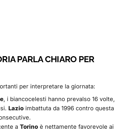
ORIA PARLA CHIARO PER
ortanti per interpretare la giornata:
e
, i biancocelesti hanno prevalso 16 volte,
ssi.
Lazio
imbattuta da 1996 contro questa
consecutive.
ecente a
Torino
è nettamente favorevole ai