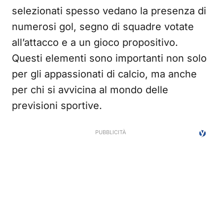
selezionati spesso vedano la presenza di
numerosi gol, segno di squadre votate
all’attacco e a un gioco propositivo.
Questi elementi sono importanti non solo
per gli appassionati di calcio, ma anche
per chi si avvicina al mondo delle
previsioni sportive.