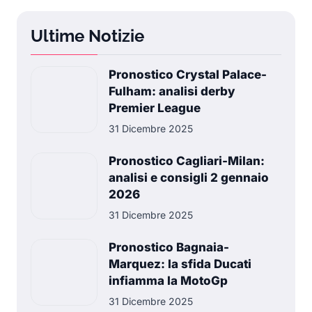
Ultime Notizie
Pronostico Crystal Palace-
Fulham: analisi derby
Premier League
31 Dicembre 2025
Pronostico Cagliari-Milan:
analisi e consigli 2 gennaio
2026
31 Dicembre 2025
Pronostico Bagnaia-
Marquez: la sfida Ducati
infiamma la MotoGp
31 Dicembre 2025