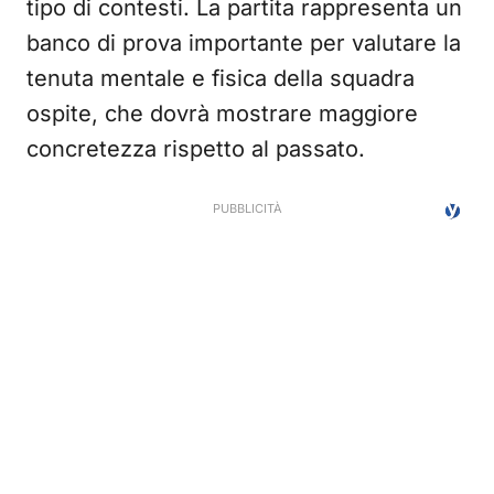
tipo di contesti. La partita rappresenta un
banco di prova importante per valutare la
tenuta mentale e fisica della squadra
ospite, che dovrà mostrare maggiore
concretezza rispetto al passato.