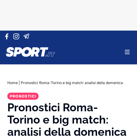
Vai al contenuto
Home
|
Pronostici Roma-Torino e big match: analisi della domenica
PRONOSTICI
Pronostici Roma-
Torino e big match:
analisi della domenica