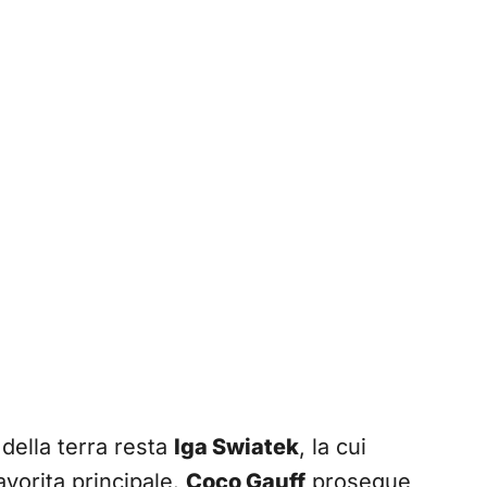
 della terra resta
Iga Swiatek
, la cui
favorita principale.
Coco Gauff
prosegue