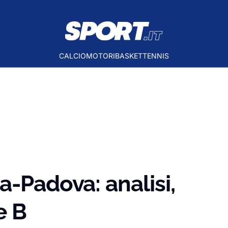
CALCIO
MOTORI
BASKET
TENNIS
a-Padova: analisi,
e B