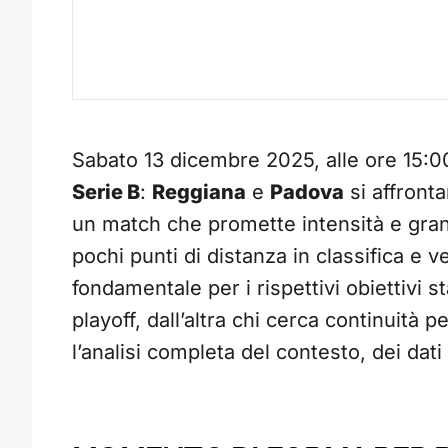
Sabato 13 dicembre 2025, alle ore 15:00,
Serie B
:
Reggiana
e
Padova
si affront
un match che promette intensità e gran
pochi punti di distanza in classifica e
fondamentale per i rispettivi obiettivi s
playoff, dall’altra chi cerca continuità 
l’analisi completa del contesto, dei dati