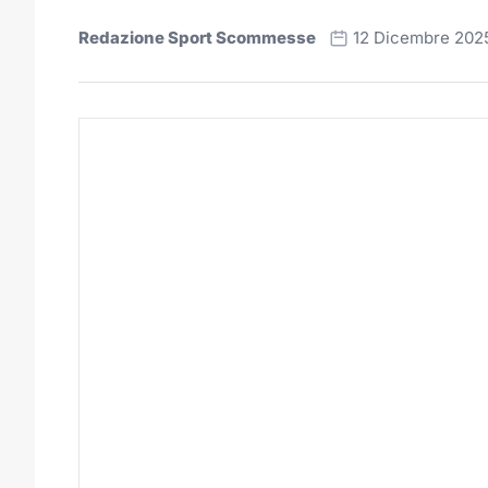
Redazione Sport Scommesse
12 Dicembre 202