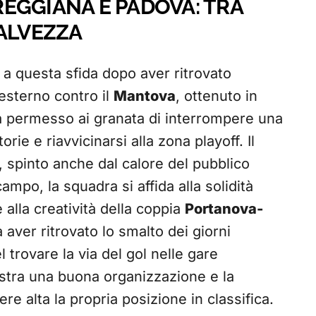
EGGIANA E PADOVA: TRA
SALVEZZA
a a questa sfida dopo aver ritrovato
esterno contro il
Mantova
, ottenuto in
ha permesso ai granata di interrompere una
rie e riavvicinarsi alla zona playoff. Il
 spinto anche dal calore del pubblico
ampo, la squadra si affida alla solidità
e alla creatività della coppia
Portanova-
 aver ritrovato lo smalto dei giorni
l trovare la via del gol nelle gare
tra una buona organizzazione e la
 alta la propria posizione in classifica.