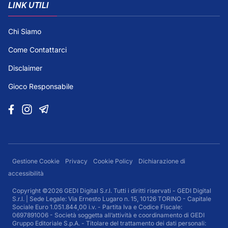
LINK UTILI
Chi Siamo
Come Contattarci
Disclaimer
Gioco Responsabile
Gestione Cookie
Privacy
Cookie Policy
Dichiarazione di
accessibilità
Copyright ©2026 GEDI Digital S.r.l. Tutti i diritti riservati - GEDI Digital
S.r.l. | Sede Legale: Via Ernesto Lugaro n. 15, 10126 TORINO - Capitale
Sociale Euro 1.051.844,00 i.v. - Partita Iva e Codice Fiscale:
0697891006 - Società soggetta all’attività e coordinamento di GEDI
Gruppo Editoriale S.p.A. - Titolare del trattamento dei dati personali: