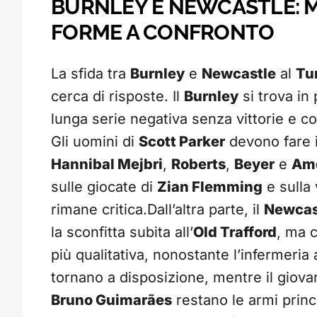
BURNLEY E NEWCASTLE: M
FORME A CONFRONTO
La sfida tra
Burnley
e
Newcastle
al
Tu
cerca di risposte. Il
Burnley
si trova in
lunga serie negativa senza vittorie e co
Gli uomini di
Scott Parker
devono fare i
Hannibal Mejbri
,
Roberts
,
Beyer
e
Am
sulle giocate di
Zian Flemming
e sulla 
rimane critica.Dall’altra parte, il
Newcas
la sconfitta subita all’
Old Trafford
, ma 
più qualitativa, nonostante l’infermeria 
tornano a disposizione, mentre il giov
Bruno Guimarães
restano le armi princip