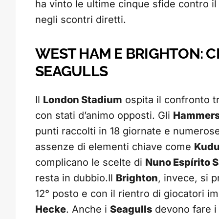
ha vinto le ultime cinque sfide contro i
negli scontri diretti.
WEST HAM E BRIGHTON: CR
SEAGULLS
Il
London Stadium
ospita il confronto 
con stati d’animo opposti. Gli
Hammer
punti raccolti in 18 giornate e numerose
assenze di elementi chiave come
Kud
complicano le scelte di
Nuno Espírito 
resta in dubbio.Il
Brighton
, invece, si 
12° posto e con il rientro di giocatori 
Hecke
. Anche i
Seagulls
devono fare i 