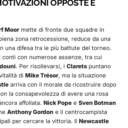
OTIVAZIONI OPPOSTE E
rf Moor
mette di fronte due squadre in
 piena zona retrocessione, reduce da una
n una difesa tra le più battute del torneo.
 conti con numerose assenze, tra cui
douni
. Per risollevarsi, i
Clarets
puntano
vitalità di
Mike Trésor
, ma la situazione
tle
arriva con il morale da ricostruire dopo
con la consapevolezza di avere una rosa
ancora affollata.
Nick Pope
e
Sven Botman
ane
Anthony Gordon
e il centrocampista
ali per cercare la vittoria. Il
Newcastle