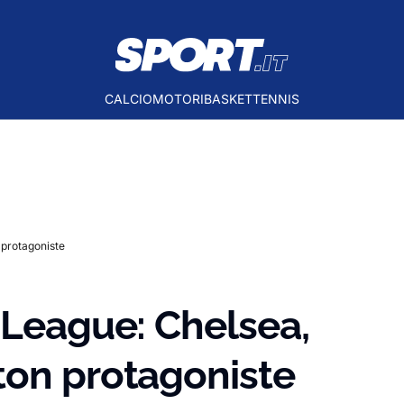
CALCIO
MOTORI
BASKET
TENNIS
 protagoniste
 League: Chelsea,
ton protagoniste