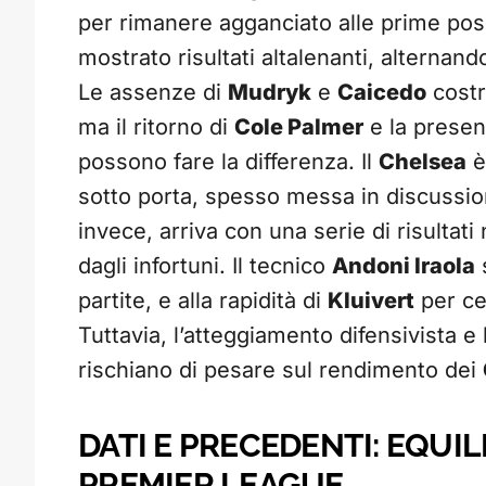
per rimanere agganciato alle prime posi
mostrato risultati altalenanti, alternand
Le assenze di
Mudryk
e
Caicedo
costr
ma il ritorno di
Cole Palmer
e la presen
possono fare la differenza. Il
Chelsea
è
sotto porta, spesso messa in discussion
invece, arriva con una serie di risultati
dagli infortuni. Il tecnico
Andoni Iraola
s
partite, e alla rapidità di
Kluivert
per ce
Tuttavia, l’atteggiamento difensivista e
rischiano di pesare sul rendimento dei
DATI E PRECEDENTI: EQUIL
PREMIER LEAGUE