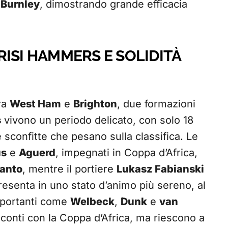
l
Burnley
, dimostrando grande efficacia
ISI HAMMERS E SOLIDITÀ
tra
West Ham
e
Brighton
, due formazioni
s
vivono un periodo delicato, con solo 18
 sconfitte che pesano sulla classifica. Le
us
e
Aguerd
, impegnati in Coppa d’Africa,
Santo
, mentre il portiere
Lukasz Fabianski
presenta in uno stato d’animo più sereno, al
importanti come
Welbeck
,
Dunk
e
van
conti con la Coppa d’Africa, ma riescono a