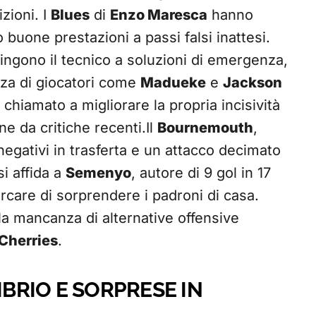
zioni. I
Blues
di
Enzo Maresca
hanno
o buone prestazioni a passi falsi inattesi.
ingono il tecnico a soluzioni di emergenza,
za di giocatori come
Madueke
e
Jackson
 chiamato a migliorare la propria incisività
e da critiche recenti.Il
Bournemouth
,
 negativi in trasferta e un attacco decimato
i affida a
Semenyo
, autore di 9 gol in 17
rcare di sorprendere i padroni di casa.
 la mancanza di alternative offensive
Cherries
.
IBRIO E SORPRESE IN