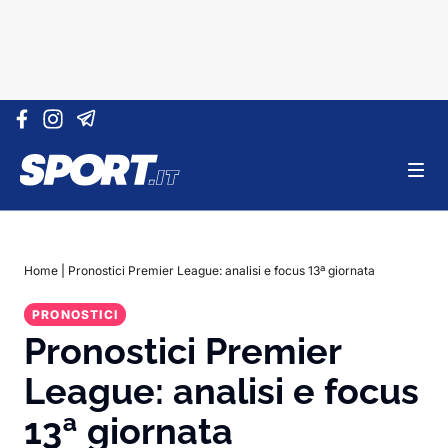
Vai al contenuto
Home
|
Pronostici Premier League: analisi e focus 13ª giornata
PRONOSTICI
Pronostici Premier
League: analisi e focus
13ª giornata