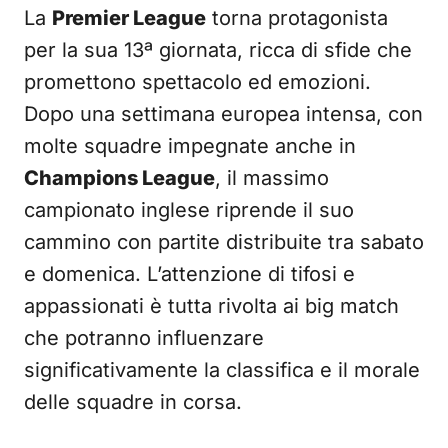
La
Premier League
torna protagonista
per la sua 13ª giornata, ricca di sfide che
promettono spettacolo ed emozioni.
Dopo una settimana europea intensa, con
molte squadre impegnate anche in
Champions League
, il massimo
campionato inglese riprende il suo
cammino con partite distribuite tra sabato
e domenica. L’attenzione di tifosi e
appassionati è tutta rivolta ai big match
che potranno influenzare
significativamente la classifica e il morale
delle squadre in corsa.