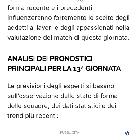
forma recente e i precedenti
influenzeranno fortemente le scelte degli
addetti ai lavori e degli appassionati nella
valutazione dei match di questa giornata.
ANALISI DEI PRONOSTICI
PRINCIPALI PER LA 13ª GIORNATA
Le previsioni degli esperti si basano
sull’osservazione dello stato di forma
delle squadre, dei dati statistici e dei
trend più recenti: