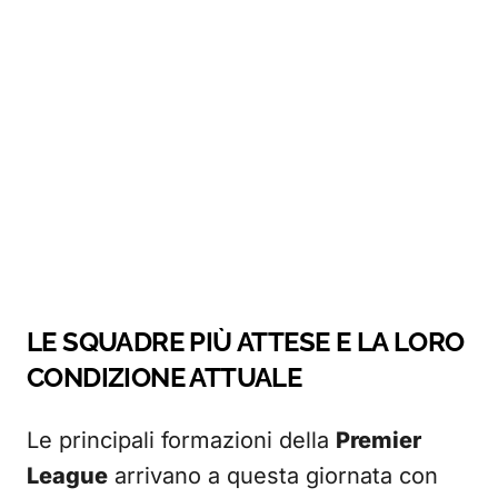
LE SQUADRE PIÙ ATTESE E LA LORO
CONDIZIONE ATTUALE
Le principali formazioni della
Premier
League
arrivano a questa giornata con