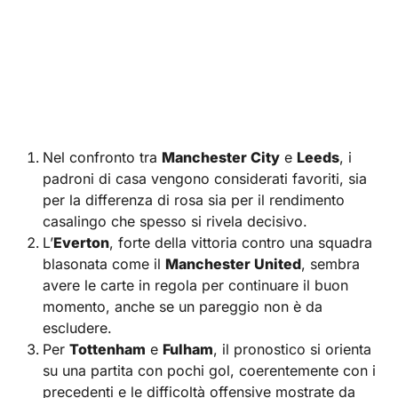
Nel confronto tra
Manchester City
e
Leeds
, i
padroni di casa vengono considerati favoriti, sia
per la differenza di rosa sia per il rendimento
casalingo che spesso si rivela decisivo.
L’
Everton
, forte della vittoria contro una squadra
blasonata come il
Manchester United
, sembra
avere le carte in regola per continuare il buon
momento, anche se un pareggio non è da
escludere.
Per
Tottenham
e
Fulham
, il pronostico si orienta
su una partita con pochi gol, coerentemente con i
precedenti e le difficoltà offensive mostrate da