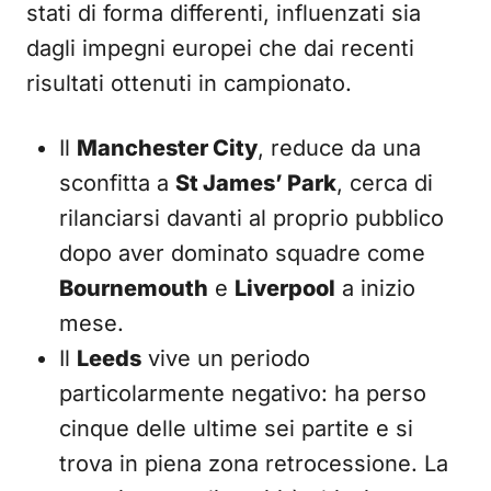
stati di forma differenti, influenzati sia
dagli impegni europei che dai recenti
risultati ottenuti in campionato.
Il
Manchester City
, reduce da una
sconfitta a
St James’ Park
, cerca di
rilanciarsi davanti al proprio pubblico
dopo aver dominato squadre come
Bournemouth
e
Liverpool
a inizio
mese.
Il
Leeds
vive un periodo
particolarmente negativo: ha perso
cinque delle ultime sei partite e si
trova in piena zona retrocessione. La